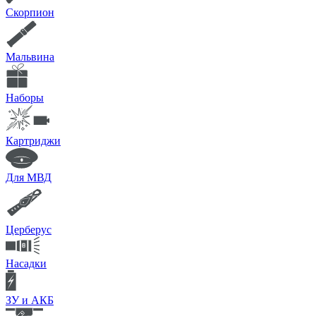
Скорпион
Мальвина
Наборы
Картриджи
Для МВД
Церберус
Насадки
ЗУ и АКБ