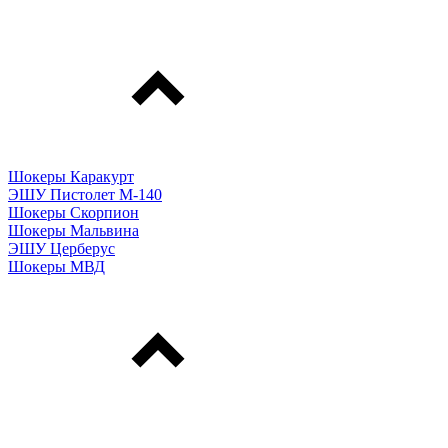
Шокеры Каракурт
ЭШУ Пистолет М-140
Шокеры Скорпион
Шокеры Мальвина
ЭШУ Церберус
Шокеры МВД