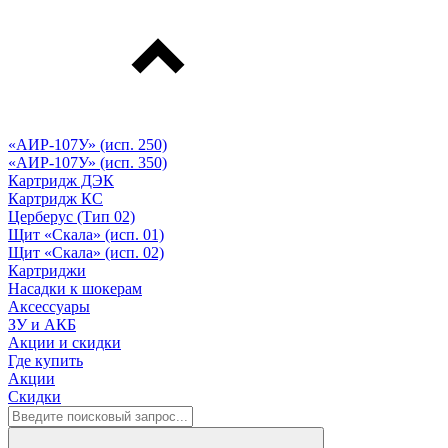
«АИР-107У» (исп. 250)
«АИР-107У» (исп. 350)
Картридж ДЭК
Картридж КС
Церберус (Тип 02)
Щит «Скала» (исп. 01)
Щит «Скала» (исп. 02)
Картриджи
Насадки к шокерам
Аксессуары
ЗУ и АКБ
Акции и скидки
Где купить
Акции
Скидки