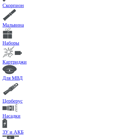
Скорпион
Мальвина
Наборы
Картриджи
Для МВД
Церберус
Насадки
ЗУ и АКБ