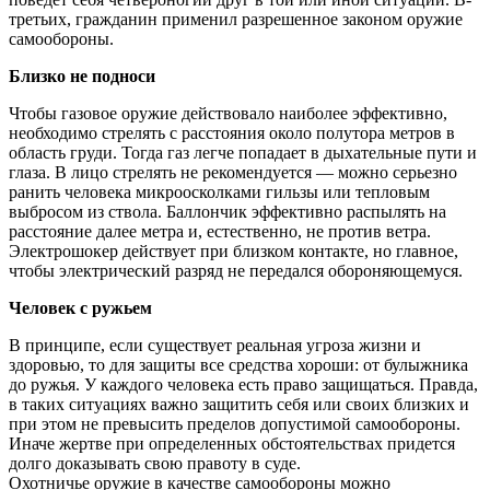
третьих, гражданин применил разрешенное законом оружие
самообороны.
Близко не подноси
Чтобы газовое оружие действовало наиболее эффективно,
необходимо стрелять с расстояния около полутора метров в
область груди. Тогда газ легче попадает в дыхательные пути и
глаза. В лицо стрелять не рекомендуется — можно серьезно
ранить человека микроосколками гильзы или тепловым
выбросом из ствола. Баллончик эффективно распылять на
расстояние далее метра и, естественно, не против ветра.
Электрошокер действует при близком контакте, но главное,
чтобы электрический разряд не передался обороняющемуся.
Человек с ружьем
В принципе, если существует реальная угроза жизни и
здоровью, то для защиты все средства хороши: от булыжника
до ружья. У каждого человека есть право защищаться. Правда,
в таких ситуациях важно защитить себя или своих близких и
при этом не превысить пределов допустимой самообороны.
Иначе жертве при определенных обстоятельствах придется
долго доказывать свою правоту в суде.
Охотничье оружие в качестве самообороны можно