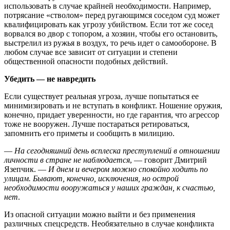
использовать в случае крайней необходимости. Например,
потрясание «стволом» перед ругающимся соседом суд может
квалифицировать как угрозу убийством. Если тот же сосед
ворвался во двор с топором, а хозяин, чтобы его остановить,
выстрелил из ружья в воздух, то речь идет о самообороне. В
любом случае все зависит от ситуации и степени
общественной опасности подобных действий.
Убедить — не навредить
Если существует реальная угроза, лучше попытаться ее
минимизировать и не вступать в конфликт. Ношение оружия,
конечно, придает уверенности, но где гарантия, что агрессор
тоже не вооружен. Лучше постараться ретироваться,
запомнить его приметы и сообщить в милицию.
—
На сегодняшний день всплеска преступлений в отношении
личности в стране не наблюдается
, — говорит Дмитрий
Язепчик. —
И днем и вечером можно спокойно ходить по
улицам. Бывают, конечно, исключения, но острой
необходимости вооружаться у наших граждан, к счастью,
нет
.
Из опасной ситуации можно выйти и без применения
различных спецсредств. Необязательно в случае конфликта