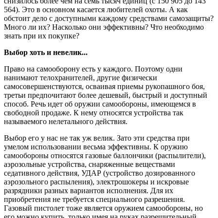
снизилось более чем на семь тысяч единиц (с 150 905 до 143
564). Это в основном касается любителей охоты. А как
обстоит дело с доступными каждому средствами самозащиты?
Много ли их? Насколько они эффективны? Что необходимо
знать при их покупке?
Выбор хоть и невелик...
Право на самооборону есть у каждого. Поэтому одни
нанимают телохранителей, другие физически
самосовершенствуются, осваивая приемы рукопашного боя,
третьи предпочитают более дешевый, быстрый и доступный
способ. Речь идет об оружии самообороны, имеющемся в
свободной продаже. К нему относятся устройства так
называемого нелетального действия.
Выбор его у нас не так уж велик. Зато эти средства при
умелом использовании весьма эффективны. К оружию
самообороны относятся газовые баллончики (распылители),
аэрозольные устройства, снаряженные веществами
седативного действия, УДАР (устройство дозированного
аэрозольного распыления), электрошокеры и искровые
разрядники разных вариантов исполнения. Для их
приобретения не требуется специального разрешения.
Газовый пистолет тоже является оружием самообороны, но
его можно купить, только имея на руках разрешительный