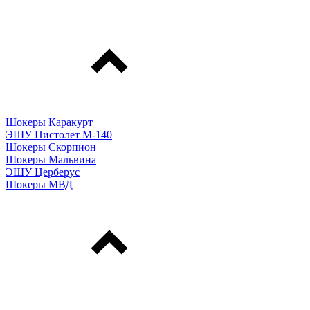
Шокеры Каракурт
ЭШУ Пистолет М-140
Шокеры Скорпион
Шокеры Мальвина
ЭШУ Церберус
Шокеры МВД