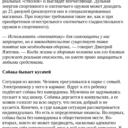
реальных «стволов» и выглядят впечатляюще. Дульная
энергия спортивного и охотничьего оружия может доходить
до 25 джоулей (реализуется оно в специализированных
магазинах. При покупке требования такие же, как и при
приобретении огнестрельного охотничьего гладкоствольного
оружия и спортивного).
—
Использовать «пневматику» для самозащиты у нас
запрещено, но в законодательстве существует такое
понятие как необходимая оборона
, — говорит Дмитрий
Язепчик. —
Когда жизни и здоровью человека или его близким
угрожает реальная опасность, он имеет право защищаться
любыми средствами
.
Собака бывает кусачей
Ситуация из жизни. Человек прогуливался в парке с семьей.
Электрошокер у него в кармане. Вдруг к его ребенку
подбегает собака без намордника. Мужчина не задумываясь
пускает в ход шокер. Собачка дергается в конвульсиях, а ее
хозяин голосит на всю округу, что песик добрый и не
кусается. Конечно, в суде каждая ситуация рассматривается
индивидуально. Но есть и определенные нюансы. Во-первых,
собака была без намордника в общественном месте. Во-
вторых, никто не может предвидеть, насколько адекватно
поведет себя четвероногий друг в той или иной ситуации. В-