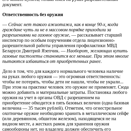
документ.
Ответственность без оружия
—
Сейчас нет такого ажиотажа, как в конце 90-х, когда
граждане чуть ли не в массовом порядке приходили за
разрешениями на газовое оружие
, — рассказывает старший
инспектор по особым поручениям отдела лицензионно-
разрешительной работы управления профилактики МВД
Беларуси Дмитрий Язепчик. —
Наоборот, желающих купить
газовые пистолеты становится все меньше. При этом многие
пытаются избавиться от приобретенных ранее
.
Дело в том, что для каждого нормального человека наличие
на руках любого оружия — это огромная ответственность:
чтобы не потерять, чтобы дети не нашли, чтобы не украли...
При этом на практике человек это оружие не применяет. Сюда
можно добавить и материальные затраты. Постановка любого
оружия на учет в органы ОВД с разрешением на
приобретение обходится в пять базовых величин (одна базовая
величина — 35 тысяч рублей). Отметим, что огнестрельное
охотничье оружие необходимо хранить в металлическом сейфе
(или деревянном, обшитом железом), находящемся не на
видном месте, а жестких рамок для хранения оружия
самообороны нет, но владелец должен обеспечить его