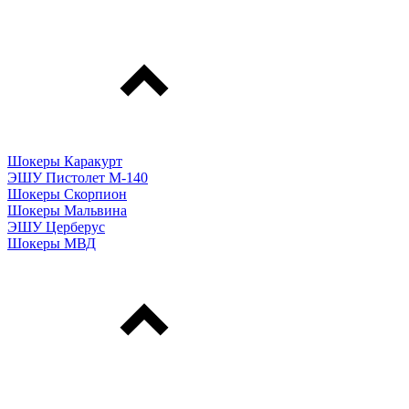
Шокеры Каракурт
ЭШУ Пистолет М-140
Шокеры Скорпион
Шокеры Мальвина
ЭШУ Церберус
Шокеры МВД