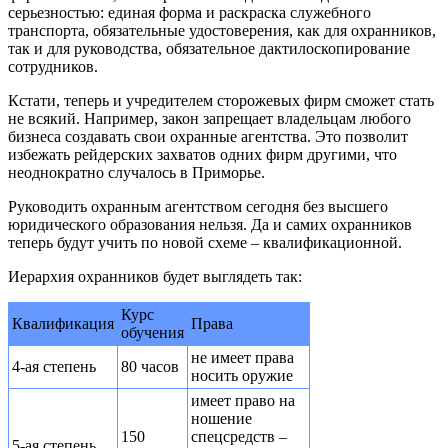
серьезностью: единая форма и раскраска служебного
транспорта, обязательные удостоверения, как для охранников,
так и для руководства, обязательное дактилоскопирование
сотрудников.
Кстати, теперь и учредителем сторожевых фирм сможет стать
не всякий. Например, закон запрещает владельцам любого
бизнеса создавать свои охранные агентства. Это позволит
избежать рейдерских захватов одних фирм другими, что
неоднократно случалось в Приморье.
Руководить охранным агентством сегодня без высшего
юридического образования нельзя. Да и самих охранников
теперь будут учить по новой схеме – квалификационной.
Иерархия охранников будет выглядеть так:
Курс
Квалификация
Права
обучения
не имеет права
4-ая степень
80 часов
носить оружие
имеет право на
ношение
150
спецсредств –
5-ая степень