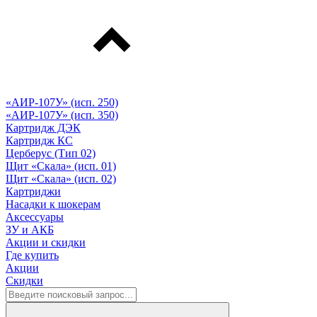
«АИР-107У» (исп. 250)
«АИР-107У» (исп. 350)
Картридж ДЭК
Картридж КС
Церберус (Тип 02)
Щит «Скала» (исп. 01)
Щит «Скала» (исп. 02)
Картриджи
Насадки к шокерам
Аксессуары
ЗУ и АКБ
Акции и скидки
Где купить
Акции
Скидки