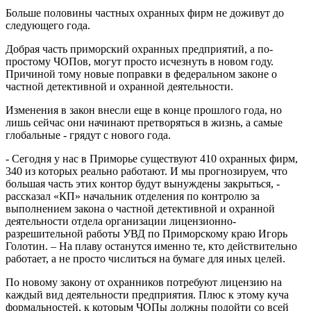
Больше половины частных охранных фирм не доживут до
следующего года.
Добрая часть приморский охранных предприятий, а по-
простому ЧОПов, могут просто исчезнуть в новом году.
Причиной тому новые поправки в федеральном законе о
частной детективной и охранной деятельности.
Изменения в закон внесли еще в конце прошлого года, но
лишь сейчас они начинают претворяться в жизнь, а самые
глобальные - грядут с нового года.
- Сегодня у нас в Приморье существуют 410 охранных фирм,
340 из которых реально работают. И мы прогнозируем, что
большая часть этих контор будут вынуждены закрыться, -
рассказал «КП» начальник отделения по контролю за
выполнением закона о частной детективной и охранной
деятельности отдела организации лицензионно-
разрешительной работы УВД по Приморскому краю Игорь
Голотин. – На плаву останутся именно те, кто действительно
работает, а не просто числиться на бумаге для иных целей.
По новому закону от охранников потребуют лицензию на
каждый вид деятельности предприятия. Плюс к этому куча
формальностей, к которым ЧОПы должны подойти со всей