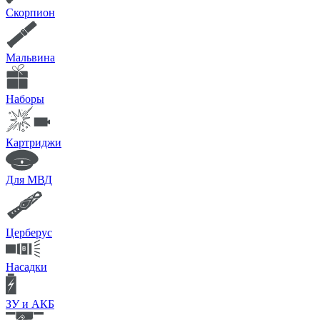
Скорпион
Мальвина
Наборы
Картриджи
Для МВД
Церберус
Насадки
ЗУ и АКБ