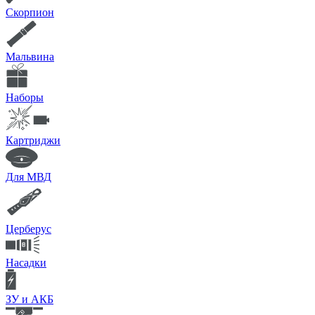
Скорпион
Мальвина
Наборы
Картриджи
Для МВД
Церберус
Насадки
ЗУ и АКБ