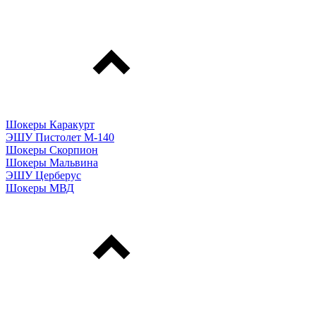
Шокеры Каракурт
ЭШУ Пистолет М-140
Шокеры Скорпион
Шокеры Мальвина
ЭШУ Церберус
Шокеры МВД