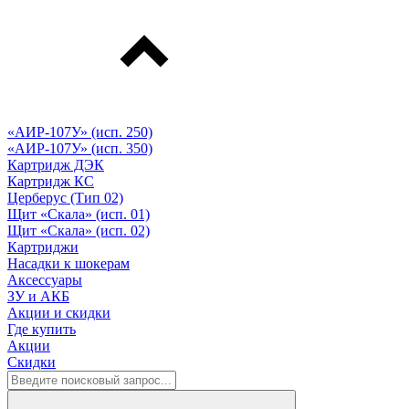
«АИР-107У» (исп. 250)
«АИР-107У» (исп. 350)
Картридж ДЭК
Картридж КС
Церберус (Тип 02)
Щит «Скала» (исп. 01)
Щит «Скала» (исп. 02)
Картриджи
Насадки к шокерам
Аксессуары
ЗУ и АКБ
Акции и скидки
Где купить
Акции
Скидки