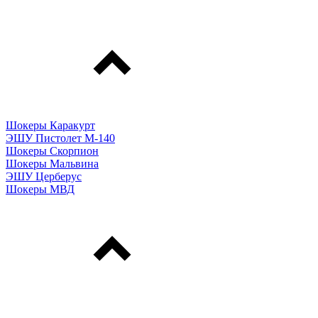
Шокеры Каракурт
ЭШУ Пистолет М-140
Шокеры Скорпион
Шокеры Мальвина
ЭШУ Церберус
Шокеры МВД