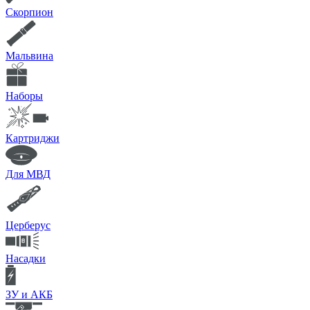
Скорпион
Мальвина
Наборы
Картриджи
Для МВД
Церберус
Насадки
ЗУ и АКБ