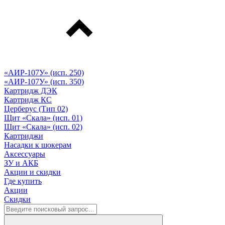
«АИР-107У» (исп. 250)
«АИР-107У» (исп. 350)
Картридж ДЭК
Картридж КС
Церберус (Тип 02)
Щит «Скала» (исп. 01)
Щит «Скала» (исп. 02)
Картриджи
Насадки к шокерам
Аксессуары
ЗУ и АКБ
Акции и скидки
Где купить
Акции
Скидки