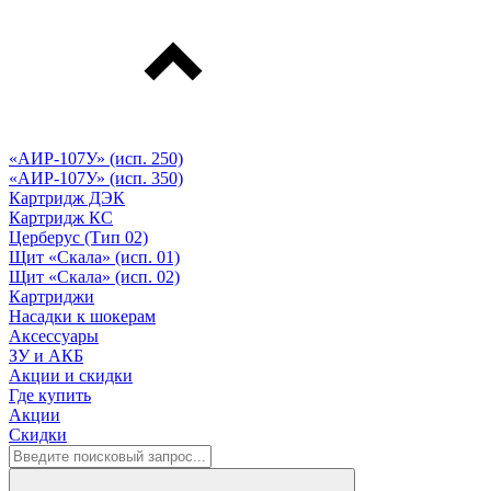
«АИР-107У» (исп. 250)
«АИР-107У» (исп. 350)
Картридж ДЭК
Картридж КС
Церберус (Тип 02)
Щит «Скала» (исп. 01)
Щит «Скала» (исп. 02)
Картриджи
Насадки к шокерам
Аксессуары
ЗУ и АКБ
Акции и скидки
Где купить
Акции
Скидки