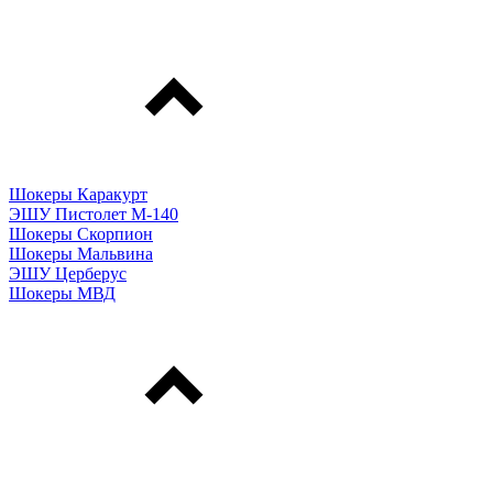
Шокеры Каракурт
ЭШУ Пистолет М-140
Шокеры Скорпион
Шокеры Мальвина
ЭШУ Церберус
Шокеры МВД