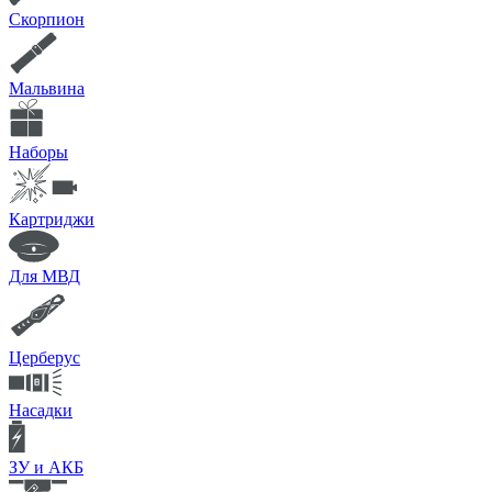
Скорпион
Мальвина
Наборы
Картриджи
Для МВД
Церберус
Насадки
ЗУ и АКБ