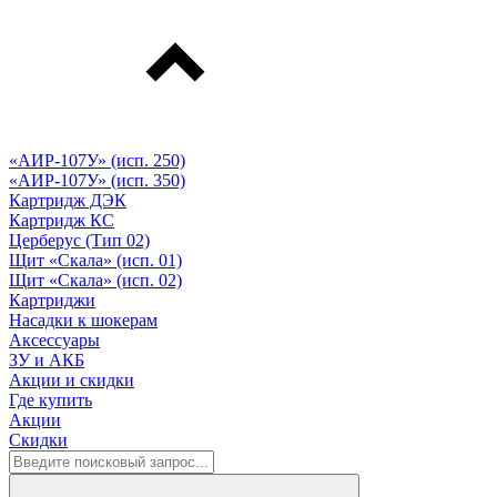
«АИР-107У» (исп. 250)
«АИР-107У» (исп. 350)
Картридж ДЭК
Картридж КС
Церберус (Тип 02)
Щит «Скала» (исп. 01)
Щит «Скала» (исп. 02)
Картриджи
Насадки к шокерам
Аксессуары
ЗУ и АКБ
Акции и скидки
Где купить
Акции
Скидки