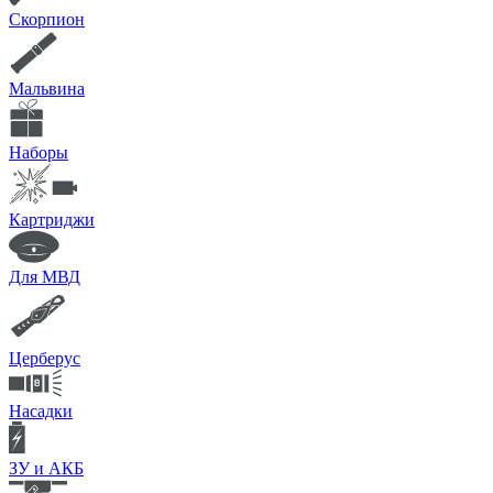
Скорпион
Мальвина
Наборы
Картриджи
Для МВД
Церберус
Насадки
ЗУ и АКБ