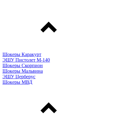
Шокеры Каракурт
ЭШУ Пистолет М-140
Шокеры Скорпион
Шокеры Мальвина
ЭШУ Церберус
Шокеры МВД