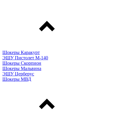
Шокеры Каракурт
ЭШУ Пистолет М-140
Шокеры Скорпион
Шокеры Мальвина
ЭШУ Церберус
Шокеры МВД