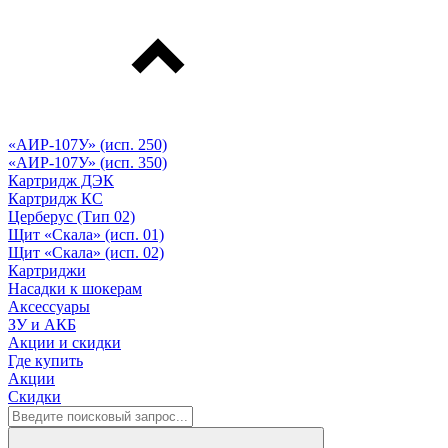
«АИР-107У» (исп. 250)
«АИР-107У» (исп. 350)
Картридж ДЭК
Картридж КС
Церберус (Тип 02)
Щит «Скала» (исп. 01)
Щит «Скала» (исп. 02)
Картриджи
Насадки к шокерам
Аксессуары
ЗУ и АКБ
Акции и скидки
Где купить
Акции
Скидки