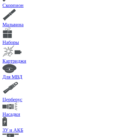
Скорпион
Мальвина
Наборы
Картриджи
Для МВД
Церберус
Насадки
ЗУ и АКБ