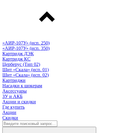
«АИР-107У» (исп. 250)
«АИР-107У» (исп. 350)
Картридж ДЭК
Картридж КС
Церберус (Тип 02)
Щит «Скала» (исп. 01)
Щит «Скала» (исп. 02)
Картриджи
Насадки к шокерам
Аксессуары
ЗУ и АКБ
Акции и скидки
Где купить
Акции
Скидки