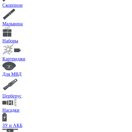
Скорпион
Мальвина
Наборы
Картриджи
Для МВД
Церберус
Насадки
ЗУ и АКБ