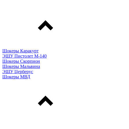
Шокеры Каракурт
ЭШУ Пистолет М-140
Шокеры Скорпион
Шокеры Мальвина
ЭШУ Церберус
Шокеры МВД