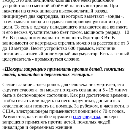
ГАРД. Это дистанционно-компактное электрошоковое
устройство со сменной обоймой на пять выстрелов. При
нажатии на спуск аппарата высоковольтный разряд
инициирует два картриджа, из которых вылетают «зонды»,
разматывая провод и создавая токопроводящую линию до
цели. То есть в одежду нападающего втыкаются два контакта
и его весьма чувствительно бьет током, мощность разряда - 10
Вт. В гражданском варианте мощность будет до 3 Вт. В
зависимости от картриджа стрелять можно на расстояние от 3
до 10 метров. Весит устройство 600 граммов, источник
питания - литиевый полимерный аккумулятор. Есть лазерный
целеуказатель - промахнуться сложно.
«Шокеры запрещено применять против детей, пожилых
людей, инвалидов и беременных женщин.»
Самое главное - электрошок для человека не смертелен, его
скрутит судорога, он может потерять сознание и 5 - 15 минут
быть в беспомощном состоянии. Как раз достаточно времени,
чтобы связать или надеть на него наручники, доставить в
отделение или позвать на помощь. За рубежом, в частности, в
США, электрошокеры применяются полицией с 70-х годов.
Разумеется, как и любое оружие и
спецсредства
, шокеры
запрещено применять против детей, пожилых людей,
инвалидов и беременных женщин.