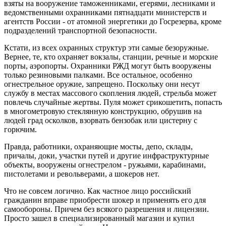
взяты на вооружение таможенниками, егерями, лесниками и
ведомственными охранниками пятнадцати министерств и
агентств России - от атомной энергетики до Госрезерва, кроме
подразделений транспортной безопасности.
Кстати, из всех охранных структур эти самые безоружные.
Вернее, те, кто охраняет вокзалы, станции, речные и морские
порты, аэропорты. Охранники РЖД могут быть вооружены
только резиновыми палками. Все остальное, особенно
огнестрельное оружие, запрещено. Поскольку они несут
службу в местах массового скопления людей, стрельба может
повлечь случайные жертвы. Пуля может срикошетить, попасть
в многометровую стеклянную конструкцию, обрушив на
людей град осколков, взорвать бензобак или цистерну с
горючим.
Правда, работники, охраняющие мосты, депо, склады,
причалы, доки, участки путей и другие инфраструктурные
объекты, вооружены огнестрелом - ружьями, карабинами,
пистолетами и револьверами, а шокеров нет.
Что не совсем логично. Как частное лицо российский
гражданин вправе приобрести шокер и применять его для
самообороны. Причем без всякого разрешения и лицензии.
Просто зашел в специализированный магазин и купил