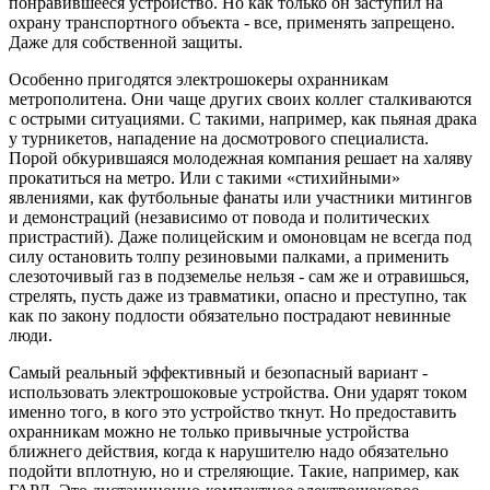
понравившееся устройство. Но как только он заступил на
охрану транспортного объекта - все, применять запрещено.
Даже для собственной защиты.
Особенно пригодятся электрошокеры охранникам
метрополитена. Они чаще других своих коллег сталкиваются
с острыми ситуациями. С такими, например, как пьяная драка
у турникетов, нападение на досмотрового специалиста.
Порой обкурившаяся молодежная компания решает на халяву
прокатиться на метро. Или с такими «стихийными»
явлениями, как футбольные фанаты или участники митингов
и демонстраций (независимо от повода и политических
пристрастий). Даже полицейским и омоновцам не всегда под
силу остановить толпу резиновыми палками, а применить
слезоточивый газ в подземелье нельзя - сам же и отравишься,
стрелять, пусть даже из травматики, опасно и преступно, так
как по закону подлости обязательно пострадают невинные
люди.
Самый реальный эффективный и безопасный вариант -
использовать электрошоковые устройства. Они ударят током
именно того, в кого это устройство ткнут. Но предоставить
охранникам можно не только привычные устройства
ближнего действия, когда к нарушителю надо обязательно
подойти вплотную, но и стреляющие. Такие, например, как