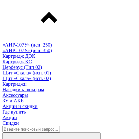
«АИР-107У» (исп. 250)
«АИР-107У» (исп. 350)
Картридж ДЭК
Картридж КС
Церберус (Тип 02)
Щит «Скала» (исп. 01)
Щит «Скала» (исп. 02)
Картриджи
Насадки к шокерам
Аксессуары
ЗУ и АКБ
Акции и скидки
Где купить
Акции
Скидки