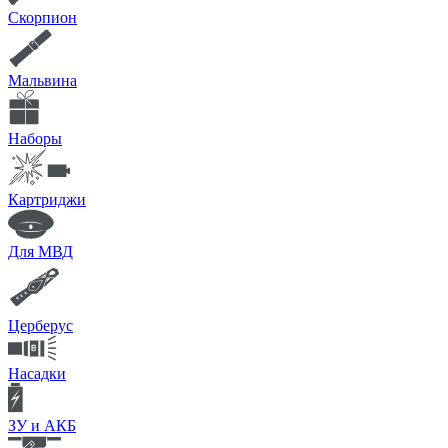
Скорпион
Мальвина
Наборы
Картриджи
Для МВД
Церберус
Насадки
ЗУ и АКБ