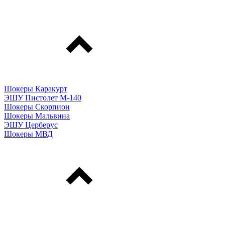
Шокеры Каракурт
ЭШУ Пистолет М-140
Шокеры Скорпион
Шокеры Мальвина
ЭШУ Церберус
Шокеры МВД