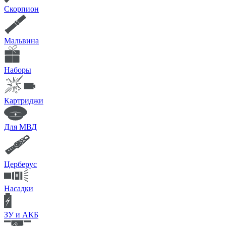
Скорпион
Мальвина
Наборы
Картриджи
Для МВД
Церберус
Насадки
ЗУ и АКБ