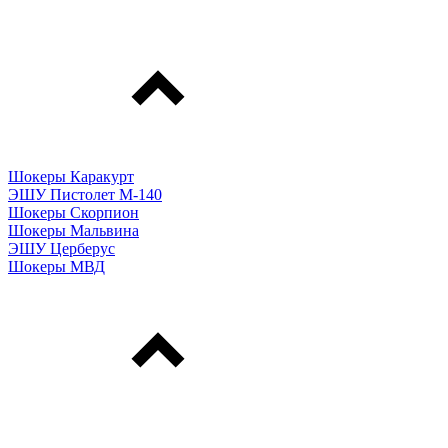
Шокеры Каракурт
ЭШУ Пистолет М-140
Шокеры Скорпион
Шокеры Мальвина
ЭШУ Церберус
Шокеры МВД