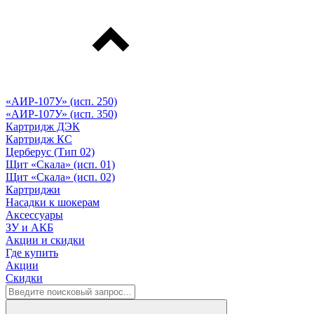
«АИР-107У» (исп. 250)
«АИР-107У» (исп. 350)
Картридж ДЭК
Картридж КС
Церберус (Тип 02)
Щит «Скала» (исп. 01)
Щит «Скала» (исп. 02)
Картриджи
Насадки к шокерам
Аксессуары
ЗУ и АКБ
Акции и скидки
Где купить
Акции
Скидки