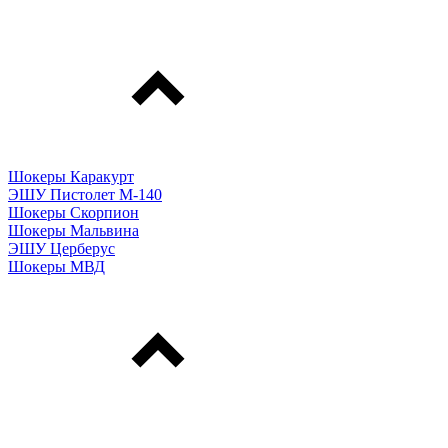
Шокеры Каракурт
ЭШУ Пистолет М-140
Шокеры Скорпион
Шокеры Мальвина
ЭШУ Церберус
Шокеры МВД