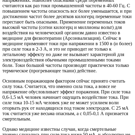
напряжениях. Наиболее опасными среди переменных
считаются как раз токи промышленной частоты в 40-60 Гц. С
повышением частоты опасность все более уменьшается, и при
достижении частот более десятков килогерц переменные токи
перестают быть опасными. Применение переменных токов
высокой частоты (сотни килогерц и миллионы вольт) для
воздействия на человеческий организм давно известно в
медицине для физиотерапии (Арсонвализация). Сейчас в
медицине применяют токи при напряжении в 1500 в (и более)
при силе тока в 2-3 А, и это не приводит не только к
летальному эффекту но даже не вызывает характерной для
электровоздействия обычными промышленными токами
боли. Токи большой частоты производят практически только
термическое (прогревающее ткани) действие.
Основным поражающим фактором сейчас принято считать
силу тока. Считается, что именно сила тока, а вовсе не
напряжение обусловливает эффект поражения. При силе тока
0,6-1,5 мА человек начинает ощущать воздействие тока. При
силе тока 10-15 мА человек уже не может усилием воли
оторвать рук от находящихся под током электродов. С 25 мА
ток считается уже весьма опасным, а с 0,05-0,1 А признается
смертельным.
Однако медицине известны случаи, когда смертельные
травмы случались при силе тока ниже 50 мА, и абсолютно не