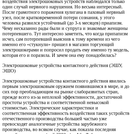
воздействия электрошоковых устройств наблюдался только
один случай нервного нарушения. Но весьма интересный.
После грамотного поражения хулигана в паховый нервный
узел, после кратковременной потери сознания, у этого
человека развился устойчивый (до 3-х месяцев) приапизм.
Чему несказанно рады были и супруга и знакомые женщины
потерпевшего. Тут интересно заметить, что когда припапизм
исчез, сам потерпевший выяснив к тому времени из чего
именно его «стукнули» пришел в магазин торгующий
электрошокерами и попросил продать ему именно ту модель,
которая его и поразила. И зачем она ему понадобилась?
Электрошоковые устройства контактного действия (ЭШУ,
ЭШО)
Электрошоковые устройства контактного действия явились
первым электрошоковым оружием появившимся в мире, и до
сих пор преобладающим на рынке слаборазвитых стран,
прежде всего из-за неплохой эффективности, достаточной
простоты устройства и соответственной невысокой
стоимостью. Электрические характеристики и
соответственная эффективность воздействия таких устройств
отечественного производства большей частью уже
превосходят аналогичные устройства зарубежного
производства, во всяком случае, как показла последняя