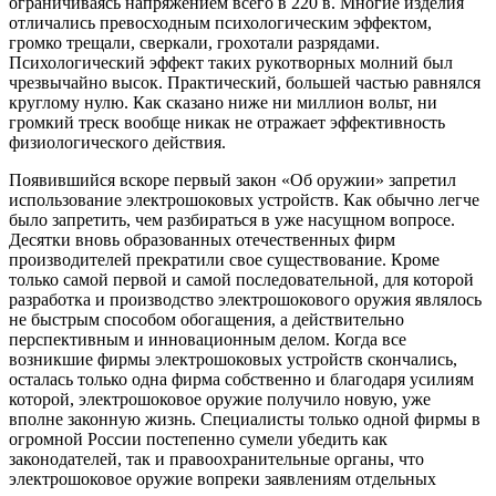
ограничиваясь напряжением всего в 220 в. Многие изделия
отличались превосходным психологическим эффектом,
громко трещали, сверкали, грохотали разрядами.
Психологический эффект таких рукотворных молний был
чрезвычайно высок. Практический, большей частью равнялся
круглому нулю. Как сказано ниже ни миллион вольт, ни
громкий треск вообще никак не отражает эффективность
физиологического действия.
Появившийся вскоре первый закон «Об оружии» запретил
использование электрошоковых устройств. Как обычно легче
было запретить, чем разбираться в уже насущном вопросе.
Десятки вновь образованных отечественных фирм
производителей прекратили свое существование. Кроме
только самой первой и самой последовательной, для которой
разработка и производство электрошокового оружия являлось
не быстрым способом обогащения, а действительно
перспективным и инновационным делом. Когда все
возникшие фирмы электрошоковых устройств скончались,
осталась только одна фирма собственно и благодаря усилиям
которой, электрошоковое оружие получило новую, уже
вполне законную жизнь. Специалисты только одной фирмы в
огромной России постепенно сумели убедить как
законодателей, так и правоохранительные органы, что
электрошоковое оружие вопреки заявлениям отдельных