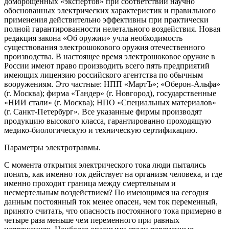
доморощенных «экспертов» при соответствии научно
обоснованных электрических характеристик и правильного
применения действительно эффективны при практически
полной гарантированности нелетального воздействия. Новая
редакция закона «Об оружии» учла необходимость
существования электрошокового оружия отечественного
производства. В настоящее время электрошоковое оружие в
России имеют право производить всего пять предприятий
имеющих лицензию российского агентства по обычным
вооружениям. Это частные: НПП «МартЪ»; «Оберон-Альфа»
(г. Москва); фирма «Тандер» (г. Новгород), государственные
«НИИ стали» (г. Москва); НПО «Специальных материалов»
(г. Санкт-Петербург». Все указанные фирмы производят
продукцию высокого класса, гарантированно проходящую
медико-биологическую и техническую сертификацию.
Параметры электротравмы.
С момента открытия электрического тока люди пытались
понять, как именно ток действует на организм человека, и где
именно проходит граница между смертельным и
несмертельным воздействием? По имеющимся на сегодня
данным постоянный ток менее опасен, чем ток переменный,
принято считать, что опасность постоянного тока примерно в
четыре раза меньше чем переменного при равных