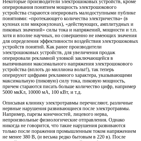
Некоторые производители электрошоковых устройств, кроме
оперирования понятием мощность электрошокового
устройства стараются оперировать малодоступными публике
понятиями: «протекающего количества электричества» (в
кулонах или микрокулонах), «действующих, амплитудных и
пиковых значений» силы тока и напряжений, мощности и т.п.
хотя и вполне научных, но совершенно не имеющих значения
для определения эффективности воздействия электрошоковых
устройств понятий. Как ранее производители
электрошоковых устройств, для увеличения продаж
оперировали рекламной уловкой заключающейся в
выпячивании максимального напряжения электрошокового
устройства (вплоть до миллиона вольт!), так теперь
оперируют цифрами рекламного характера, указывающими
максимальную (пиковую) силу тока, пиковую мощность,
причем стараются писать больше количество цифр, например
5000 мкКл, 10000 мА, 100 кВт, и т.д.
Описывая клинику электротравмы перечисляют, различные
нервные нарушения развивающиеся после электротравмы.
Например, парезы конечностей, лицевого нерва,
непроизвольные физиологические отправления. Однако
никогда не говорится, что такие нарушения развиваются
только после поражения промышленным током напряжением
не менее 380 В, (и весьма редко бытовым в 220 в). После