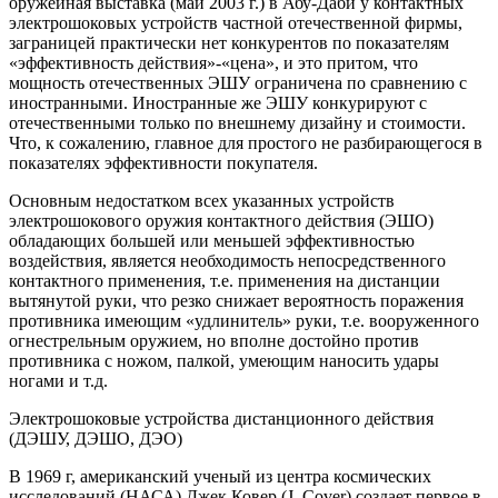
оружейная выставка (май 2003 г.) в Абу-Даби у контактных
электрошоковых устройств частной отечественной фирмы,
заграницей практически нет конкурентов по показателям
«эффективность действия»-«цена», и это притом, что
мощность отечественных ЭШУ ограничена по сравнению с
иностранными. Иностранные же ЭШУ конкурируют с
отечественными только по внешнему дизайну и стоимости.
Что, к сожалению, главное для простого не разбирающегося в
показателях эффективности покупателя.
Основным недостатком всех указанных устройств
электрошокового оружия контактного действия (ЭШО)
обладающих большей или меньшей эффективностью
воздействия, является необходимость непосредственного
контактного применения, т.е. применения на дистанции
вытянутой руки, что резко снижает вероятность поражения
противника имеющим «удлинитель» руки, т.е. вооруженного
огнестрельным оружием, но вполне достойно против
противника с ножом, палкой, умеющим наносить удары
ногами и т.д.
Электрошоковые устройства дистанционного действия
(ДЭШУ, ДЭШО, ДЭО)
В 1969 г, американский ученый из центра космических
исследований (НАСА) Джек Ковер (J. Cover) создает первое в