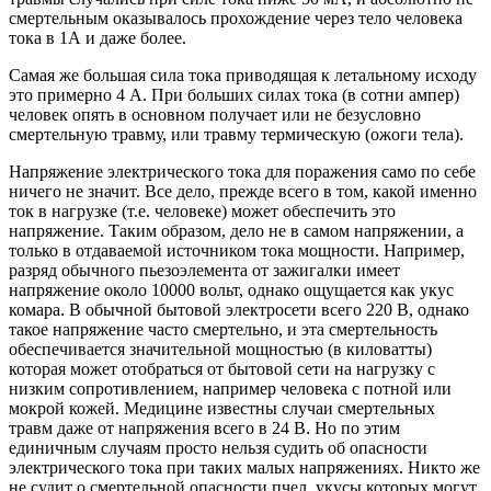
смертельным оказывалось прохождение через тело человека
тока в 1А и даже более.
Самая же большая сила тока приводящая к летальному исходу
это примерно 4 А. При больших силах тока (в сотни ампер)
человек опять в основном получает или не безусловно
смертельную травму, или травму термическую (ожоги тела).
Напряжение электрического тока для поражения само по себе
ничего не значит. Все дело, прежде всего в том, какой именно
ток в нагрузке (т.е. человеке) может обеспечить это
напряжение. Таким образом, дело не в самом напряжении, а
только в отдаваемой источником тока мощности. Например,
разряд обычного пьезоэлемента от зажигалки имеет
напряжение около 10000 вольт, однако ощущается как укус
комара. В обычной бытовой электросети всего 220 В, однако
такое напряжение часто смертельно, и эта смертельность
обеспечивается значительной мощностью (в киловатты)
которая может отобраться от бытовой сети на нагрузку с
низким сопротивлением, например человека с потной или
мокрой кожей. Медицине известны случаи смертельных
травм даже от напряжения всего в 24 В. Но по этим
единичным случаям просто нельзя судить об опасности
электрического тока при таких малых напряжениях. Никто же
не судит о смертельной опасности пчел, укусы которых могут