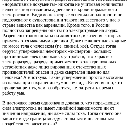
«нормативные документы» никогда не учитывал количества
вещества под названием адреналин в крови поражаемого
электротоком. Видимо некоторые «специалисты» просто не
подозревают о существовании такого неизвестного у нас в
стране вещества как адреналин. Кроме того, в России
полностью запрещены опыты по электротравме на людях.
Разрешены только опыты на животных, в качестве которых
применяются максимум кролики. Даже не животные сходные
по массе тела с человеком (т.е. свиней, коз). Откуда тогда
берутся утверждения некоторых «экспертов» больших
противников электрошоковых устройств, что характер
электроразряда разряда применяемого в электрошоковых
устройствах даже лицензированных отечественных
производителей опасен и даже смертелен именно для
человека? А ниоткуда. Такие утверждения просто высосаны
из пальца при сохранении «умного» вида. Естественно, что
проще запретить, чем разобраться, т.е. затратить время и
работу ума.
В настоящее время однозначно доказано, что поражающая
сила электротока не имеет линейной зависимости ни от
значения напряжения, ни даже силы тока. Тогда от чего она
зависит и где граница между летальным и нелетальным
воздействием электротока?