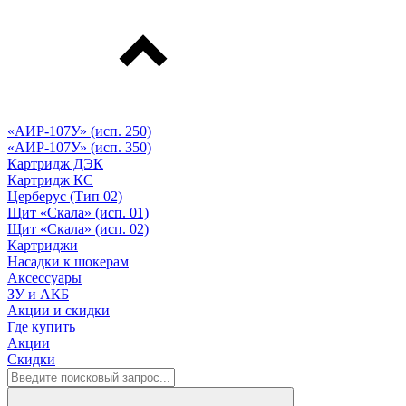
«АИР-107У» (исп. 250)
«АИР-107У» (исп. 350)
Картридж ДЭК
Картридж КС
Церберус (Тип 02)
Щит «Скала» (исп. 01)
Щит «Скала» (исп. 02)
Картриджи
Насадки к шокерам
Аксессуары
ЗУ и АКБ
Акции и скидки
Где купить
Акции
Скидки