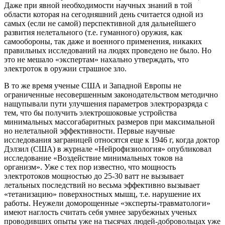
Даже при явной необходимости научных знаний в той
области которая на сегодняшний день считается одной из
самых (если не самой) перспективной для дальнейшего
развития нелетального (т.е. гуманного) оружия, как
самообороны, так даже и военного применения, никаких
правильных исследований на людях проведено не было. Но
это не мешало «экспертам» нахально утверждать, что
электроток в оружии страшное зло.
В то же время ученые США и Западной Европы не
ограниченные несовершенным законодательством методично
нащупывали пути улучшения параметров электроразряда с
тем, что бы получить электрошоковые устройства
минимальных массогабаритных размеров при максимальной
но нелетальной эффективности. Первые научные
исследования заграницей относятся еще к 1946 г, когда доктор
Дэлзил (США) в журнале «Нейрофизиология» опубликовал
исследование «Воздействие минимальных токов на
организм». Уже с тех пор известно, что мощность
электротоков мощностью до 25-30 ватт не вызывает
летальных последствий но весьма эффективно вызывает
«тетанизацию» поверхностных мышц, т.е. нарушение их
работы. Неужели доморощенные «эксперты-травматологи»
имеют наглость считать себя умнее зарубежных ученых
проводивших опыты уже на тысячах людей-добровольцах уже