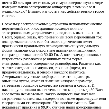
почти 60 лет, притом используя самую совершенную в мире
измерительную электронную аппаратуру, в том числе и
медицинскую? Видимо наглость у нас действительно второе
счастье.
Поскольку электрошоковые устройства используют именно
переменный ток, иностранные исследования по
электрошоковым устройствам проводились именно с ним.
Стоит, однако, знать, что привычный всем переменный ток
для промышленного или бытового применения имеет
практически правильную периодически-синусоидальную
форму являющуюся следствием применения машинных
генераторов тока частой 50-60 Гц. А вот в электрошоковых
устройствах разработки различных фирм форма
электроимпульсов совершенно разнообразна. Различна как
частота следования импульсов, так и их форма, их
продолжительность, и энергия каждого импульса.
Американские ученые подбирали все эти параметры
опытным путем, измеряя значение каждого параметра,
затрачивая громадное количество времени и средств. И
наконец установили окончательно, что мощность до 30 Ватт
абсолютно несмертельна, такую мощность как показала
заграничная статистика выдерживают даже правонарушители
с сердечными стимуляторами. Что вообще смешно. Как
показывает практика в 99,9% случаев наши доморощенные