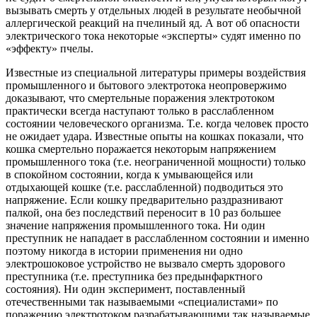
вызывать смерть у отдельных людей в результате необычной
аллергической реакций на пчелиный яд. А вот об опасности
электрического тока некоторые «эксперты» судят именно по
«эффекту» пчелы.
Известные из специальной литературы примеры воздействия
промышленного и бытового электротока неопровержимо
доказывают, что смертельные поражения электротоком
практически всегда наступают только в расслабленном
состоянии человеческого организма. Т.е. когда человек просто
не ожидает удара. Известные опыты на кошках показали, что
кошка смертельно поражается некоторым напряжением
промышленного тока (т.е. неограниченной мощности) только
в спокойном состоянии, когда к умывающейся или
отдыхающей кошке (т.е. расслабленной) подводиться это
напряжение. Если кошку предварительно раздразнивают
палкой, она без последствий переносит в 10 раз большее
значение напряжения промышленного тока. Ни один
преступник не нападает в расслабленном состоянии и именно
поэтому никогда в истории применения ни одно
электрошоковое устройство не вызвало смерть здорового
преступника (т.е. преступника без предынфарктного
состояния). Ни один эксперимент, поставленный
отечественными так называемыми «специалистами» по
поражению электротоком разрабатывающими так называемые