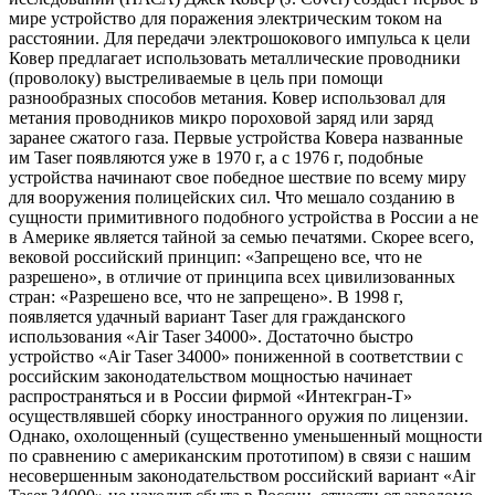
мире устройство для поражения электрическим током на
расстоянии. Для передачи электрошокового импульса к цели
Ковер предлагает использовать металлические проводники
(проволоку) выстреливаемые в цель при помощи
разнообразных способов метания. Ковер использовал для
метания проводников микро пороховой заряд или заряд
заранее сжатого газа. Первые устройства Ковера названные
им Taser появляются уже в 1970 г, а с 1976 г, подобные
устройства начинают свое победное шествие по всему миру
для вооружения полицейских сил. Что мешало созданию в
сущности примитивного подобного устройства в России а не
в Америке является тайной за семью печатями. Скорее всего,
вековой российский принцип: «Запрещено все, что не
разрешено», в отличие от принципа всех цивилизованных
стран: «Разрешено все, что не запрещено». В 1998 г,
появляется удачный вариант Taser для гражданского
использования «Air Taser 34000». Достаточно быстро
устройство «Air Taser 34000» пониженной в соответствии с
российским законодательством мощностью начинает
распространяться и в России фирмой «Интекгран-Т»
осуществлявшей сборку иностранного оружия по лицензии.
Однако, охолощенный (существенно уменьшенный мощности
по сравнению с американским прототипом) в связи с нашим
несовершенным законодательством российский вариант «Air