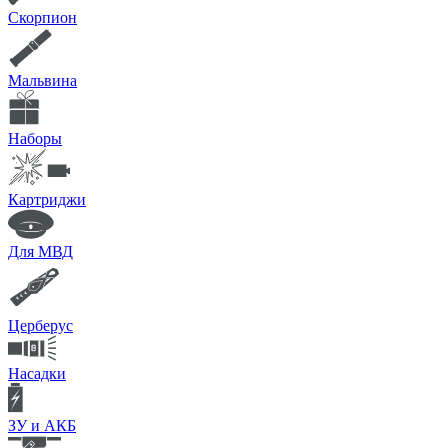
Скорпион
Мальвина
Наборы
Картриджи
Для МВД
Церберус
Насадки
ЗУ и АКБ