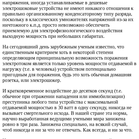
напряжения, иногда устанавливаемые в дешевые
электрошоковые устройства не имеют никакого отношения к
правильно организованному конденсаторному типу разряда,
поскольку в классических умножителях напряжений из-за их
ничтожного к.п.д. просто невозможно обеспечить
приемлемую для электрофизиологического воздействия
выходную мощность при небольших габаритах.
На сегодняшний день зарубежным ученым известно, что
единственным критерием хоть в некоторой степени
определяющим принципиальную возможность поражения
электротоком является только уровень мощности отдаваемой в
нагрузку (т.е. в человека) устройством потенциально
пригодным для поражения, будь это хоть обычная домашняя
розетка, или электрошокер.
И кратковременное воздействие до десятков секунд (т.е.
обычное при отражении нападения или иммобилизации)
преступника любого типа устройства с максимальной
отдаваемой мощностью в 30 ватт в одну секунду, никогда не
вызывает смертельного исхода. В нашей стране эта норма,
научно выработанная ведущими учеными мира занижена
ровно в три раза. Занижена специально, на всякий случай,
чтоб никогда и ни за что не отвечать. Как всегда, и ни за что.