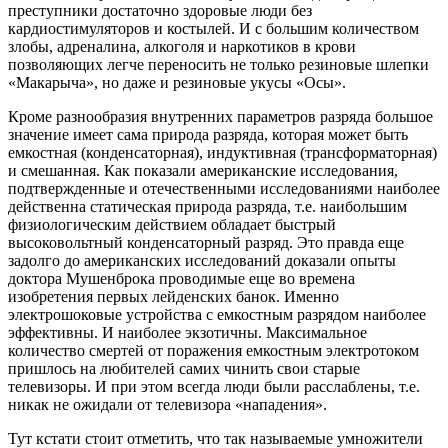
преступники достаточно здоровые люди без
кардиостимуляторов и костылей. И с большим количеством
злобы, адреналина, алкоголя и наркотиков в крови
позволяющих легче переносить не только резиновые шлепки
«Макарыча», но даже и резиновые укусы «Осы».
Кроме разнообразия внутренних параметров разряда большое
значение имеет сама природа разряда, которая может быть
емкостная (конденсаторная), индуктивная (трансформаторная)
и смешанная. Как показали американские исследования,
подтвержденные и отечественными исследованиями наиболее
действенна статическая природа разряда, т.е. наибольшим
физиологическим действием обладает быстрый
высоковольтный конденсаторный разряд. Это правда еще
задолго до американских исследований доказали опыты
доктора Мушенброка проводимые еще во времена
изобретения первых лейденских банок. Именно
электрошоковые устройства с емкостным разрядом наиболее
эффективны. И наиболее экзотичны. Максимальное
количество смертей от поражения емкостным электротоком
пришлось на любителей самих чинить свои старые
телевизоры. И при этом всегда люди были расслаблены, т.е.
никак не ожидали от телевизора «нападения».
Тут кстати стоит отметить, что так называемые умножители