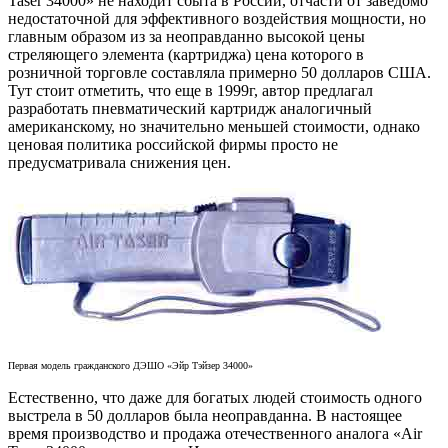
Taser 34000» не находит сбыта в России, отчасти от заведомо
недостаточной для эффективного воздействия мощности, но
главным образом из за неоправданно высокой цены
стреляющего элемента (картриджа) цена которого в
розничной торговле составляла примерно 50 долларов США.
Тут стоит отметить, что еще в 1999г, автор предлагал
разработать пневматический картридж аналогичный
американскому, но значительно меньшей стоимости, однако
ценовая политика российской фирмы просто не
предусматривала снижения цен.
Первая модель гражданского ДЭШО «Эйр Тэйзер 34000»
Естественно, что даже для богатых людей стоимость одного
выстрела в 50 долларов была неоправданна. В настоящее
время производство и продажа отечественного аналога «Air