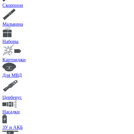
Скорпион
Мальвина
Наборы
Картриджи
Для МВД
Церберус
Насадки
ЗУ и АКБ