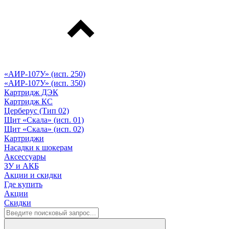
«АИР-107У» (исп. 250)
«АИР-107У» (исп. 350)
Картридж ДЭК
Картридж КС
Церберус (Тип 02)
Щит «Скала» (исп. 01)
Щит «Скала» (исп. 02)
Картриджи
Насадки к шокерам
Аксессуары
ЗУ и АКБ
Акции и скидки
Где купить
Акции
Скидки