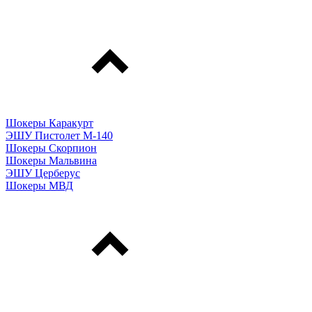
Шокеры Каракурт
ЭШУ Пистолет М-140
Шокеры Скорпион
Шокеры Мальвина
ЭШУ Церберус
Шокеры МВД