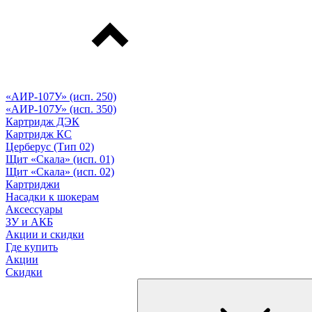
«АИР-107У» (исп. 250)
«АИР-107У» (исп. 350)
Картридж ДЭК
Картридж КС
Церберус (Тип 02)
Щит «Скала» (исп. 01)
Щит «Скала» (исп. 02)
Картриджи
Насадки к шокерам
Аксессуары
ЗУ и АКБ
Акции и скидки
Где купить
Акции
Скидки