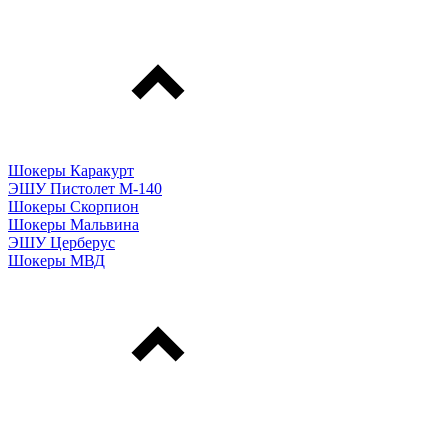
Шокеры Каракурт
ЭШУ Пистолет М-140
Шокеры Скорпион
Шокеры Мальвина
ЭШУ Церберус
Шокеры МВД