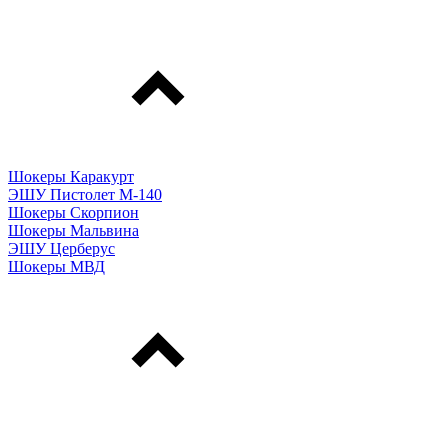
Шокеры Каракурт
ЭШУ Пистолет М-140
Шокеры Скорпион
Шокеры Мальвина
ЭШУ Церберус
Шокеры МВД