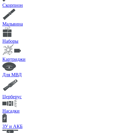
Скорпион
Мальвина
Наборы
Картриджи
Для МВД
Церберус
Насадки
ЗУ и АКБ