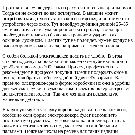
Противника лучше держать на расстоянии свыше длины руки.
Тогда он не сможет до вас дотянуться. В машине может
потребоваться дотянуться до заднего сиденья, или применить
устройство через окно. Тут подойдут дубинки длиной 25–35
см, и желательно из ударопрочного материала, чтобы при
необходимости можно было электрошоком ударить как
обычной дубинкой. Пластик тут не подойдет, нужен корпус из
высокопрочного материала, например из стекловолокна.
С собой большой электрошокер носить не удобно. В этом
случае подойдут коробочки или маленькие дубинки длиной
до 20 см и весом до 300 грамм. Причем, профессионалы
рекомендуют в процессе покупки изделия подержать оное в
руках, подобрать наиболее удобный для себя вариант. Как
правило, электрошокеры в форме коробочки не очень удобны
для женской ручки, в сумочке такой электрошокер застревает,
цепляется электродами. Так что женщинам рекомендую
маленькие дубинки.
В крупную мужскую руку коробочка должна лечь идеально,
особенно если форма электрошокера будет напоминать
пистолетную рукоятку. Пусковая кнопка и предохранитель
окажутся соответственно под указательным и большим
пальцами. Поясные чехлы на ремень для таких изделий