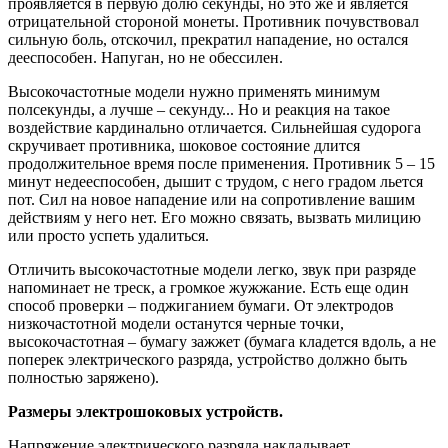
проявляется в первую долю секунды, но это же и является
отрицательной стороной монеты. Противник почувствовал
сильную боль, отскочил, прекратил нападение, но остался
дееспособен. Напуган, но не обессилен.
Высокочастотные модели нужно применять минимум
полсекунды, а лучше – секунду... Но и реакция на такое
воздействие кардинально отличается. Сильнейшая судорога
скручивает противника, шоковое состояние длится
продолжительное время после применения. Противник 5 – 15
минут недееспособен, дышит с трудом, с него градом льется
пот. Сил на новое нападение или на сопротивление вашим
действиям у него нет. Его можно связать, вызвать милицию
или просто успеть удалиться.
Отличить высокочастотные модели легко, звук при разряде
напоминает не треск, а громкое жужжание. Есть еще один
способ проверки – поджиганием бумаги. От электродов
низкочастотной модели останутся черные точки,
высокочастотная – бумагу зажжет (бумага кладется вдоль, а не
поперек электрического разряда, устройство должно быть
полностью заряжено).
Размеры электрошоковых устройств.
Напряжение электрического разряда накладывает