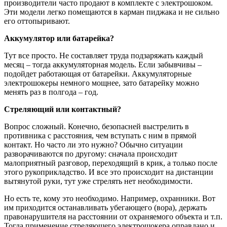
производители часто продают в комплекте с электрошоком.
Эти модели легко помещаются в карман пиджака и не сильно
его оттопыривают.
Аккумулятор или батарейка?
Тут все просто. Не составляет труда подзаряжать каждый
месяц – тогда аккумуляторная модель. Если забывчивы –
подойдет работающая от батарейки. Аккумуляторные
электрошокеры немного мощнее, зато батарейку можно
менять раз в полгода – год.
Стреляющий или контактный?
Вопрос сложный. Конечно, безопасней выстрелить в
противника с расстояния, чем вступать с ним в прямой
контакт. Но часто ли это нужно? Обычно ситуации
разворачиваются по другому: сначала происходит
малоприятный разговор, переходящий в крик, а только после
этого рукоприкладство. И все это происходит на дистанции
вытянутой руки, тут уже стрелять нет необходимости.
Но есть те, кому это необходимо. Например, охранники. Вот
им приходится останавливать убегающего (вора), держать
правонарушителя на расстоянии от охраняемого объекта и т.п.
Тогда применение стреляющего электрошокера оправдано и