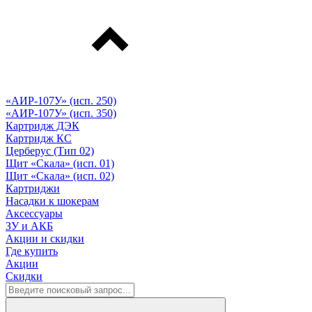
«АИР-107У» (исп. 250)
«АИР-107У» (исп. 350)
Картридж ДЭК
Картридж КС
Церберус (Тип 02)
Щит «Скала» (исп. 01)
Щит «Скала» (исп. 02)
Картриджи
Насадки к шокерам
Аксессуары
ЗУ и АКБ
Акции и скидки
Где купить
Акции
Скидки