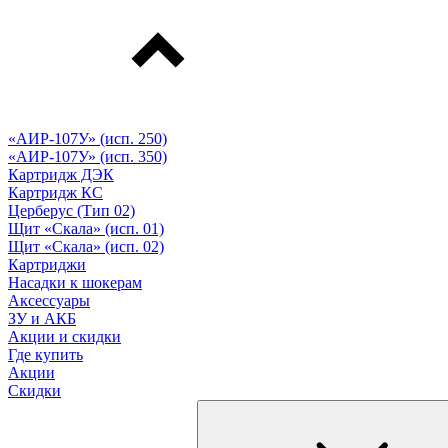
«АИР-107У» (исп. 250)
«АИР-107У» (исп. 350)
Картридж ДЭК
Картридж КС
Церберус (Тип 02)
Щит «Скала» (исп. 01)
Щит «Скала» (исп. 02)
Картриджи
Насадки к шокерам
Аксессуары
ЗУ и АКБ
Акции и скидки
Где купить
Акции
Скидки