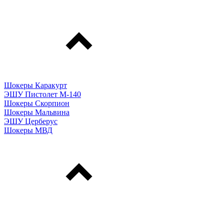
Шокеры Каракурт
ЭШУ Пистолет М-140
Шокеры Скорпион
Шокеры Мальвина
ЭШУ Церберус
Шокеры МВД