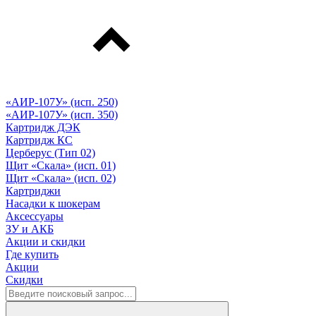
«АИР-107У» (исп. 250)
«АИР-107У» (исп. 350)
Картридж ДЭК
Картридж КС
Церберус (Тип 02)
Щит «Скала» (исп. 01)
Щит «Скала» (исп. 02)
Картриджи
Насадки к шокерам
Аксессуары
ЗУ и АКБ
Акции и скидки
Где купить
Акции
Скидки