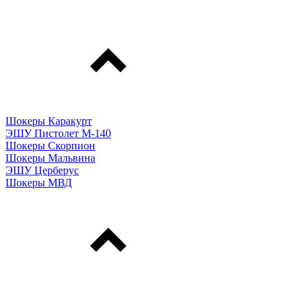
Шокеры Каракурт
ЭШУ Пистолет М-140
Шокеры Скорпион
Шокеры Мальвина
ЭШУ Церберус
Шокеры МВД