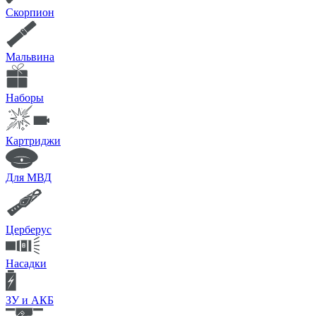
Скорпион
Мальвина
Наборы
Картриджи
Для МВД
Церберус
Насадки
ЗУ и АКБ