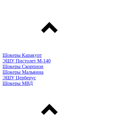
Шокеры Каракурт
ЭШУ Пистолет М-140
Шокеры Скорпион
Шокеры Мальвина
ЭШУ Церберус
Шокеры МВД