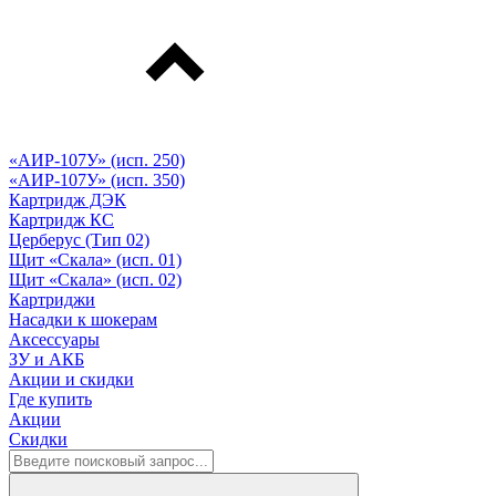
«АИР-107У» (исп. 250)
«АИР-107У» (исп. 350)
Картридж ДЭК
Картридж КС
Церберус (Тип 02)
Щит «Скала» (исп. 01)
Щит «Скала» (исп. 02)
Картриджи
Насадки к шокерам
Аксессуары
ЗУ и АКБ
Акции и скидки
Где купить
Акции
Скидки