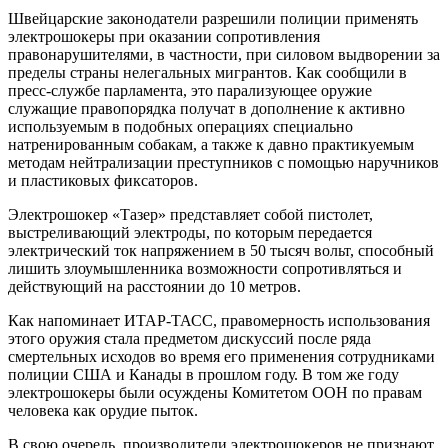
Швейцарские законодатели разрешили полиции применять
электрошокеры при оказании сопротивления
правонарушителями, в частности, при силовом выдворении за
пределы страны нелегальных мигрантов. Как сообщили в
пресс-службе парламента, это парализующее оружие
служащие правопорядка получат в дополнение к активно
используемым в подобных операциях специально
натренированным собакам, а также к давно практикуемым
методам нейтрализации преступников с помощью наручников
и пластиковых фиксаторов.
Электрошокер «Тазер» представляет собой пистолет,
выстреливающий электроды, по которым передается
электрический ток напряжением в 50 тысяч вольт, способный
лишить злоумышленника возможности сопротивляться и
действующий на расстоянии до 10 метров.
Как напоминает ИТАР-ТАСС, правомерность использования
этого оружия стала предметом дискуссий после ряда
смертельных исходов во время его применения сотрудниками
полиции США и Канады в прошлом году. В том же году
электрошокеры были осуждены Комитетом ООН по правам
человека как орудие пыток.
В свою очередь, производители электрошокеров не признают