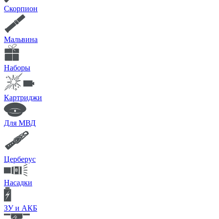
Скорпион
Мальвина
Наборы
Картриджи
Для МВД
Церберус
Насадки
ЗУ и АКБ