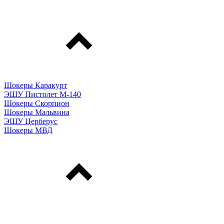
Шокеры Каракурт
ЭШУ Пистолет М-140
Шокеры Скорпион
Шокеры Мальвина
ЭШУ Церберус
Шокеры МВД