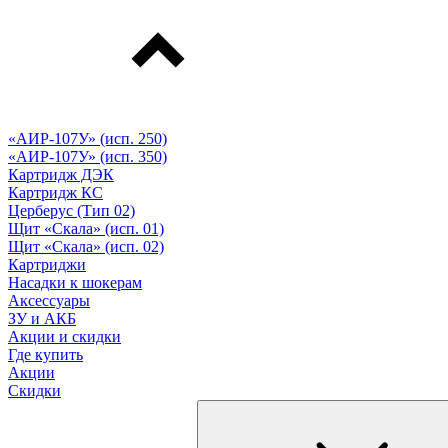
«АИР-107У» (исп. 250)
«АИР-107У» (исп. 350)
Картридж ДЭК
Картридж КС
Церберус (Тип 02)
Щит «Скала» (исп. 01)
Щит «Скала» (исп. 02)
Картриджи
Насадки к шокерам
Аксессуары
ЗУ и АКБ
Акции и скидки
Где купить
Акции
Скидки