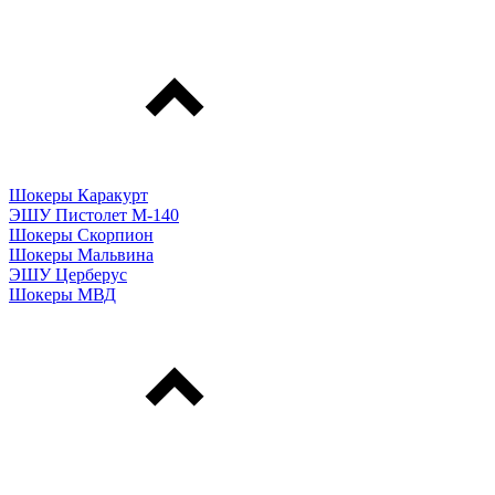
Шокеры Каракурт
ЭШУ Пистолет М-140
Шокеры Скорпион
Шокеры Мальвина
ЭШУ Церберус
Шокеры МВД