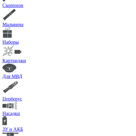
Скорпион
Мальвина
Наборы
Картриджи
Для МВД
Церберус
Насадки
ЗУ и АКБ