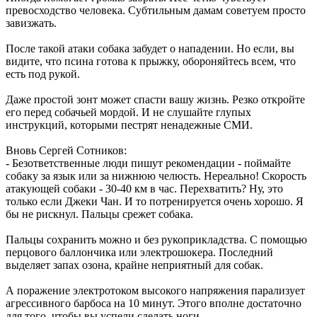
превосходство человека. Субтильным дамам советуем просто
завизжать.
После такой атаки собака забудет о нападении. Но если, вы
видите, что псина готова к прыжку, обороняйтесь всем, что
есть под рукой.
Даже простой зонт может спасти вашу жизнь. Резко откройте
его перед собачьей мордой. И не слушайте глупых
инструкций, которыми пестрят ненадежные СМИ.
Вновь Сергей Сотников:
- Безответственные люди пишут рекомендации - поймайте
собаку за язык или за нижнюю челюсть. Нереально! Скорость
атакующей собаки - 30-40 км в час. Перехватить? Ну, это
только если Джеки Чан. И то потренируется очень хорошо. Я
бы не рискнул. Пальцы срежет собака.
Пальцы сохранить можно и без рукоприкладства. С помощью
перцового баллончика или электрошокера. Последний
выделяет запах озона, крайне неприятный для собак.
А поражение электротоком высокого напряжения парализует
агрессивного барбоса на 10 минут. Этого вполне достаточно
для того, чтобы вы успели сделать ноги.