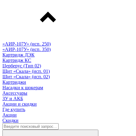
«АИР-107У» (исп. 250)
«АИР-107У» (исп. 350)
Картридж ДЭК
Картридж КС
Церберус (Тип 02)
Щит «Скала» (исп. 01)
Щит «Скала» (исп. 02)
Картриджи
Насадки к шокерам
Аксессуары
ЗУ и АКБ
Акции и скидки
Где купить
Акции
Скидки