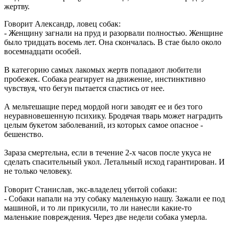
жертву.
Говорит Александр, ловец собак:
- Женщину загнали на пруд и разорвали полностью. Женщине
было тридцать восемь лет. Она скончалась. В стае было около
восемнадцати особей.
В категорию самых лакомых жертв попадают любители
пробежек. Собака реагирует на движение, инстинктивно
чувствуя, что бегун пытается спастись от нее.
А мельтешащие перед мордой ноги заводят ее и без того
неуравновешенную психику. Бродячая тварь может наградить
целым букетом заболеваний, из которых самое опасное -
бешенство.
Зараза смертельна, если в течение 2-х часов после укуса не
сделать спасительный укол. Летальный исход гарантирован. И
не только человеку.
Говорит Станислав, экс-владелец убитой собаки:
- Собаки напали на эту собаку маленькую нашу. Зажали ее под
машиной, и то ли прикусили, то ли нанесли какие-то
маленькие повреждения. Через две недели собака умерла.