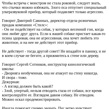
Чтобы встреча с монстром не стала роковой, следует знать,
что стычки можно избежать. Злого пса отпугнет специальный
ультразвуковой прибор, который подавляет только агрессию.
Говорит Дмитрий Савиных, директор отдела розничных
продаж компании «Стилс»:
- Он не подействует на собак, у которых весенний гон, когда
они любят друг друга. Если к вашей собаке пристает какая-то
псина здоровая, она не агрессивная, она хочет любить это
животное, и на нее не действует этот прибор.
Не действует - тогда другой совет! Не впадайте в панику, и не
в коем случае не бегите, а прижмитесь к стене или дереву.
Говорит Сергей Сотников, инструктор кинологической
школы:
- Дворняга необученная, она не атакует на стену никогда.
И свора - тоже.
Дежурная:
- А взгляд должен быть какой?
- Злой, упертый, нельзя отводить глаза от собаки, все время
контролируйте ее. Взглядом давим собаку. Не отводим.
Можно оскал продемонстрировать.
Иногда помогает громко заорать. Пес четко чувствует