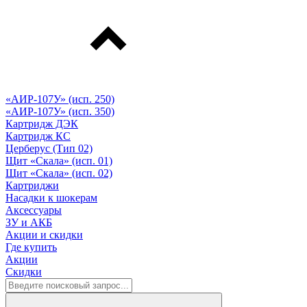
«АИР-107У» (исп. 250)
«АИР-107У» (исп. 350)
Картридж ДЭК
Картридж КС
Церберус (Тип 02)
Щит «Скала» (исп. 01)
Щит «Скала» (исп. 02)
Картриджи
Насадки к шокерам
Аксессуары
ЗУ и АКБ
Акции и скидки
Где купить
Акции
Скидки