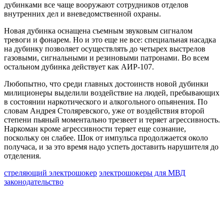
дубинками все чаще вооружают сотрудников отделов
внутренних дел и вневедомственной охраны.
Новая дубинка оснащена съемным звуковым сигналом
тревоги и фонарем. Но и это еще не все: специальная насадка
на дубинку позволяет осуществлять до четырех выстрелов
газовыми, сигнальными и резиновыми патронами. Во всем
остальном дубинка действует как АИР-107.
Любопытно, что среди главных достоинств новой дубинки
милиционеры выделили воздействие на людей, пребывающих
в состоянии наркотического и алкогольного опьянения. По
словам Андрея Столяревского, уже от воздействия второй
степени пьяный моментально трезвеет и теряет агрессивность.
Наркоман кроме агрессивности теряет еще сознание,
поскольку он слабее. Шок от импульса продолжается около
получаса, и за это время надо успеть доставить нарушителя до
отделения.
стреляющий электрошокер
электрошокеры для МВД
законодательство