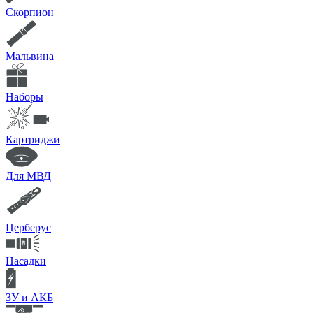
Скорпион
Мальвина
Наборы
Картриджи
Для МВД
Церберус
Насадки
ЗУ и АКБ