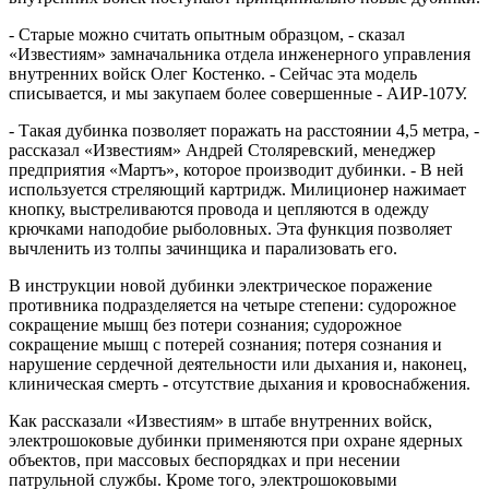
- Старые можно считать опытным образцом, - сказал
«Известиям» замначальника отдела инженерного управления
внутренних войск Олег Костенко. - Сейчас эта модель
списывается, и мы закупаем более совершенные - АИР-107У.
- Такая дубинка позволяет поражать на расстоянии 4,5 метра, -
рассказал «Известиям» Андрей Столяревский, менеджер
предприятия «Мартъ», которое производит дубинки. - В ней
используется стреляющий картридж. Милиционер нажимает
кнопку, выстреливаются провода и цепляются в одежду
крючками наподобие рыболовных. Эта функция позволяет
вычленить из толпы зачинщика и парализовать его.
В инструкции новой дубинки электрическое поражение
противника подразделяется на четыре степени: судорожное
сокращение мышц без потери сознания; судорожное
сокращение мышц с потерей сознания; потеря сознания и
нарушение сердечной деятельности или дыхания и, наконец,
клиническая смерть - отсутствие дыхания и кровоснабжения.
Как рассказали «Известиям» в штабе внутренних войск,
электрошоковые дубинки применяются при охране ядерных
объектов, при массовых беспорядках и при несении
патрульной службы. Кроме того, электрошоковыми