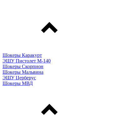
Шокеры Каракурт
ЭШУ Пистолет М-140
Шокеры Скорпион
Шокеры Мальвина
ЭШУ Церберус
Шокеры МВД