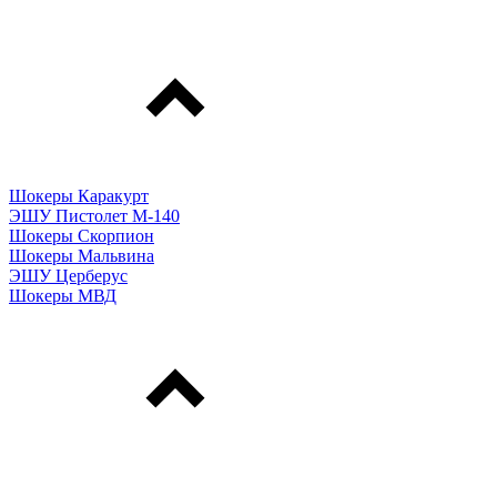
Шокеры Каракурт
ЭШУ Пистолет М-140
Шокеры Скорпион
Шокеры Мальвина
ЭШУ Церберус
Шокеры МВД