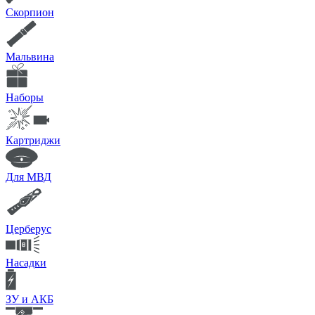
Скорпион
Мальвина
Наборы
Картриджи
Для МВД
Церберус
Насадки
ЗУ и АКБ