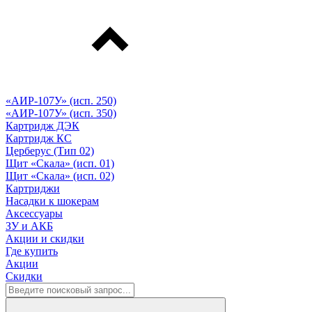
«АИР-107У» (исп. 250)
«АИР-107У» (исп. 350)
Картридж ДЭК
Картридж КС
Церберус (Тип 02)
Щит «Скала» (исп. 01)
Щит «Скала» (исп. 02)
Картриджи
Насадки к шокерам
Аксессуары
ЗУ и АКБ
Акции и скидки
Где купить
Акции
Скидки