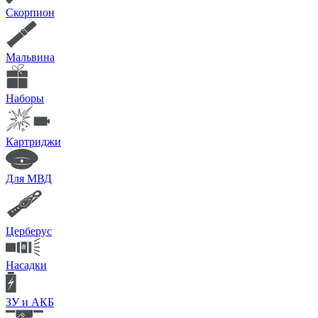
Скорпион
Мальвина
Наборы
Картриджи
Для МВД
Церберус
Насадки
ЗУ и АКБ