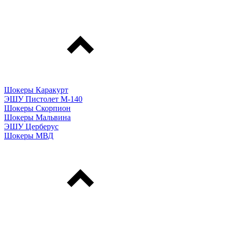
Шокеры Каракурт
ЭШУ Пистолет М-140
Шокеры Скорпион
Шокеры Мальвина
ЭШУ Церберус
Шокеры МВД