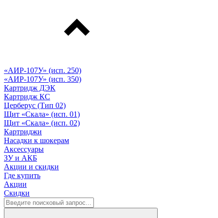
«АИР-107У» (исп. 250)
«АИР-107У» (исп. 350)
Картридж ДЭК
Картридж КС
Церберус (Тип 02)
Щит «Скала» (исп. 01)
Щит «Скала» (исп. 02)
Картриджи
Насадки к шокерам
Аксессуары
ЗУ и АКБ
Акции и скидки
Где купить
Акции
Скидки