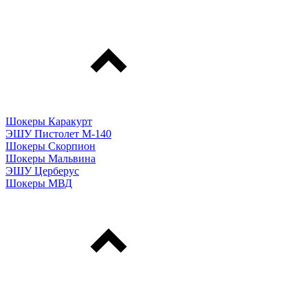
Шокеры Каракурт
ЭШУ Пистолет М-140
Шокеры Скорпион
Шокеры Мальвина
ЭШУ Церберус
Шокеры МВД