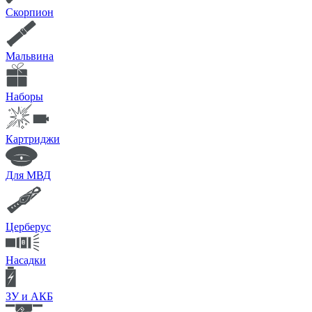
Скорпион
Мальвина
Наборы
Картриджи
Для МВД
Церберус
Насадки
ЗУ и АКБ