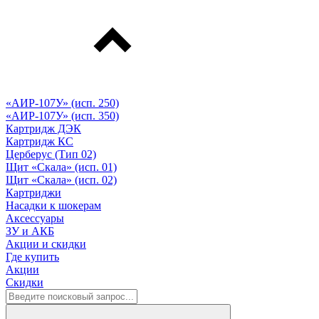
«АИР-107У» (исп. 250)
«АИР-107У» (исп. 350)
Картридж ДЭК
Картридж КС
Церберус (Тип 02)
Щит «Скала» (исп. 01)
Щит «Скала» (исп. 02)
Картриджи
Насадки к шокерам
Аксессуары
ЗУ и АКБ
Акции и скидки
Где купить
Акции
Скидки