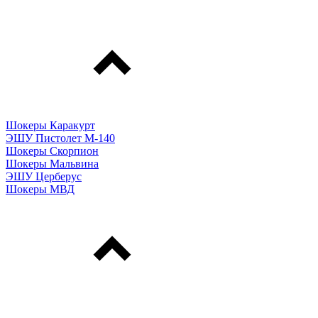
Шокеры Каракурт
ЭШУ Пистолет М-140
Шокеры Скорпион
Шокеры Мальвина
ЭШУ Церберус
Шокеры МВД