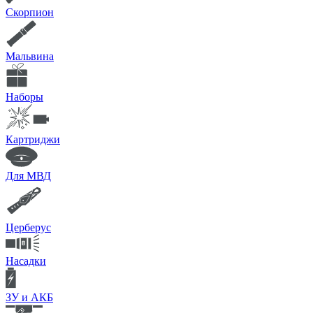
Скорпион
Мальвина
Наборы
Картриджи
Для МВД
Церберус
Насадки
ЗУ и АКБ