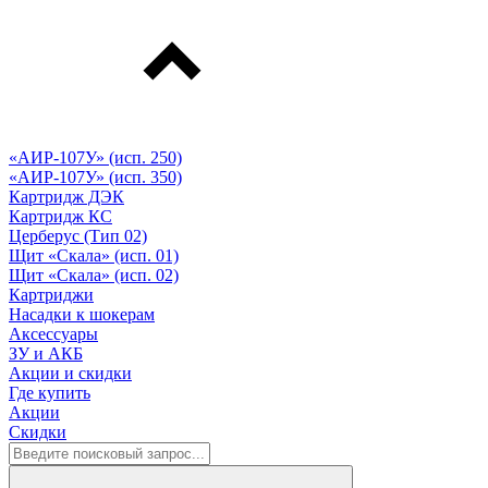
«АИР-107У» (исп. 250)
«АИР-107У» (исп. 350)
Картридж ДЭК
Картридж КС
Церберус (Тип 02)
Щит «Скала» (исп. 01)
Щит «Скала» (исп. 02)
Картриджи
Насадки к шокерам
Аксессуары
ЗУ и АКБ
Акции и скидки
Где купить
Акции
Скидки