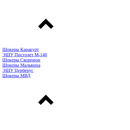
Шокеры Каракурт
ЭШУ Пистолет М-140
Шокеры Скорпион
Шокеры Мальвина
ЭШУ Церберус
Шокеры МВД