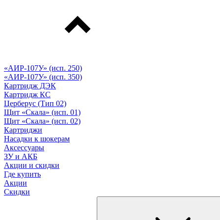
«АИР-107У» (исп. 250)
«АИР-107У» (исп. 350)
Картридж ДЭК
Картридж КС
Церберус (Тип 02)
Щит «Скала» (исп. 01)
Щит «Скала» (исп. 02)
Картриджи
Насадки к шокерам
Аксессуары
ЗУ и АКБ
Акции и скидки
Где купить
Акции
Скидки