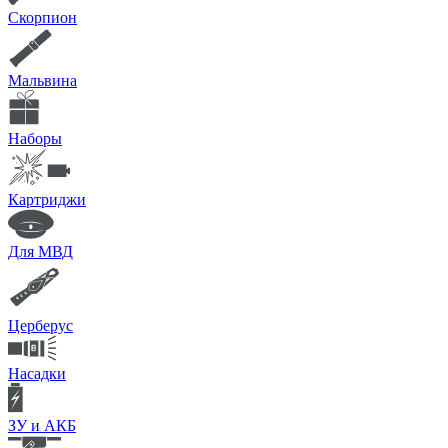
Скорпион
Мальвина
Наборы
Картриджи
Для МВД
Церберус
Насадки
ЗУ и АКБ