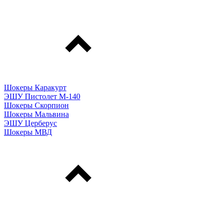
Шокеры Каракурт
ЭШУ Пистолет М-140
Шокеры Скорпион
Шокеры Мальвина
ЭШУ Церберус
Шокеры МВД