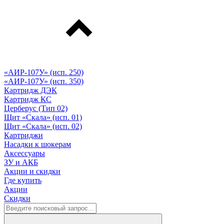
«АИР-107У» (исп. 250)
«АИР-107У» (исп. 350)
Картридж ДЭК
Картридж КС
Церберус (Тип 02)
Щит «Скала» (исп. 01)
Щит «Скала» (исп. 02)
Картриджи
Насадки к шокерам
Аксессуары
ЗУ и АКБ
Акции и скидки
Где купить
Акции
Скидки