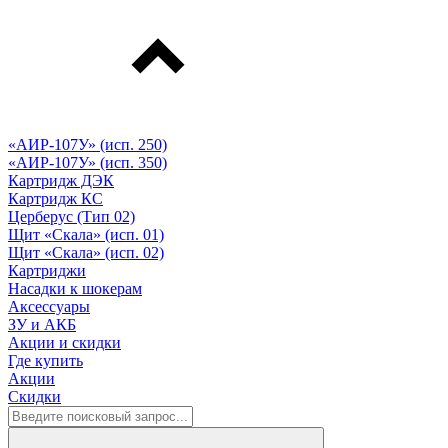
«АИР-107У» (исп. 250)
«АИР-107У» (исп. 350)
Картридж ДЭК
Картридж КС
Церберус (Тип 02)
Щит «Скала» (исп. 01)
Щит «Скала» (исп. 02)
Картриджи
Насадки к шокерам
Аксессуары
ЗУ и АКБ
Акции и скидки
Где купить
Акции
Скидки