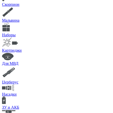
Скорпион
Мальвина
Наборы
Картриджи
Для МВД
Церберус
Насадки
ЗУ и АКБ