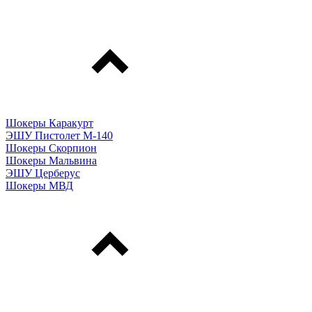
Шокеры Каракурт
ЭШУ Пистолет М-140
Шокеры Скорпион
Шокеры Мальвина
ЭШУ Церберус
Шокеры МВД