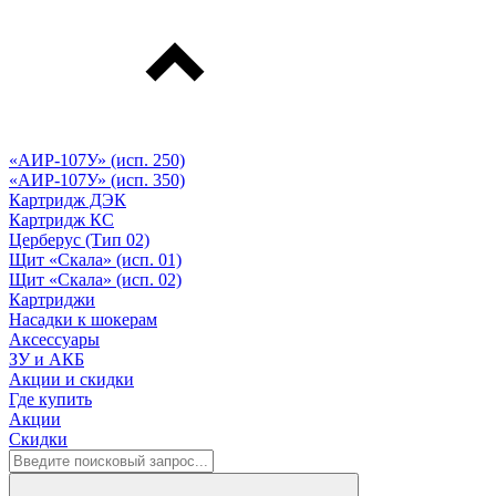
«АИР-107У» (исп. 250)
«АИР-107У» (исп. 350)
Картридж ДЭК
Картридж КС
Церберус (Тип 02)
Щит «Скала» (исп. 01)
Щит «Скала» (исп. 02)
Картриджи
Насадки к шокерам
Аксессуары
ЗУ и АКБ
Акции и скидки
Где купить
Акции
Скидки