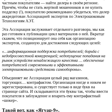
частным покупателям — найти дилера в своём регионе.
Причём, чтобы не стать жертвой мошенников и не купить
подделку (!), покупателю рекомендовано убедиться, что дилер
аккредитован Ассоциацией экспертов по Электрошоковым
Технологиям АЭТ.
Эта Ассоциация заслуживает отдельного разговора, мы как
раз готовим к публикации цикл материалов о ней. Вкратце
скажем, что позиционирует она себя как организацию
экспертов, созданную для достижения следующих целей:
«…информационная поддержка потребителей; борьба с
недобросовестной конкуренцией; недопущение попадания на
рынок устройств ненадлежащего качества … обеспечение
потребителей современными и эффективными
электрошоковыми средствами самообороны»
.
Объединяет же Ассоциация целый ряд магазинов,
торгующих… контрафактом. Организация нигде и никем не
зарегистрирована, и существует только в виде букв на
странице сайта. И складываются эти буквы так, чтобы ввести
покупателя в заблуждение и впарить ему контрафактный
«шокер».
Такой вот, как «Ягуар-9».