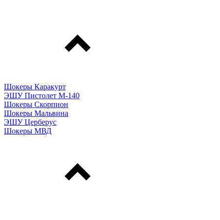
Шокеры Каракурт
ЭШУ Пистолет М-140
Шокеры Скорпион
Шокеры Мальвина
ЭШУ Церберус
Шокеры МВД