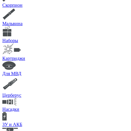
Скорпион
Мальвина
Наборы
Картриджи
Для МВД
Церберус
Насадки
ЗУ и АКБ