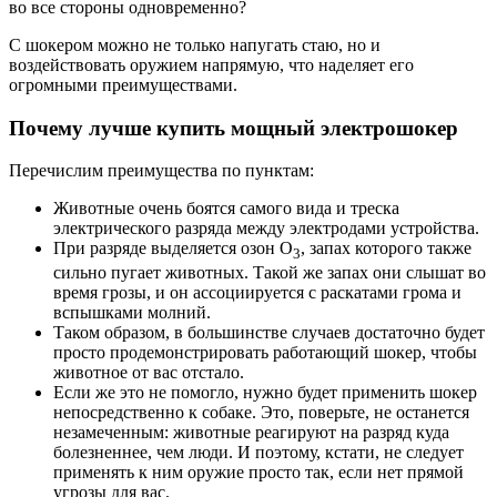
во все стороны одновременно?
С шокером можно не только напугать стаю, но и
воздействовать оружием напрямую, что наделяет его
огромными преимуществами.
Почему лучше купить мощный электрошокер
Перечислим преимущества по пунктам:
Животные очень боятся самого вида и треска
электрического разряда между электродами устройства.
При разряде выделяется озон О
, запах которого также
3
сильно пугает животных. Такой же запах они слышат во
время грозы, и он ассоциируется с раскатами грома и
вспышками молний.
Таком образом, в большинстве случаев достаточно будет
просто продемонстрировать работающий шокер, чтобы
животное от вас отстало.
Если же это не помогло, нужно будет применить шокер
непосредственно к собаке. Это, поверьте, не останется
незамеченным: животные реагируют на разряд куда
болезненнее, чем люди. И поэтому, кстати, не следует
применять к ним оружие просто так, если нет прямой
угрозы для вас.