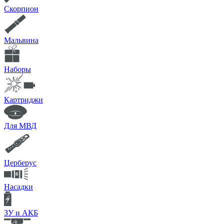
Скорпион
Мальвина
Наборы
Картриджи
Для МВД
Церберус
Насадки
ЗУ и АКБ