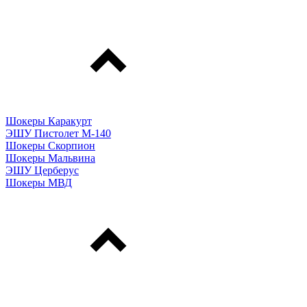
Шокеры Каракурт
ЭШУ Пистолет М-140
Шокеры Скорпион
Шокеры Мальвина
ЭШУ Церберус
Шокеры МВД