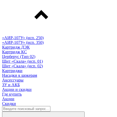
«АИР-107У» (исп. 250)
«АИР-107У» (исп. 350)
Картридж ДЭК
Картридж КС
Церберус (Тип 02)
Щит «Скала» (исп. 01)
Щит «Скала» (исп. 02)
Картриджи
Насадки к шокерам
Аксессуары
ЗУ и АКБ
Акции и скидки
Где купить
Акции
Скидки