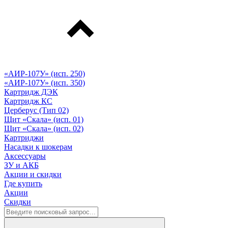
«АИР-107У» (исп. 250)
«АИР-107У» (исп. 350)
Картридж ДЭК
Картридж КС
Церберус (Тип 02)
Щит «Скала» (исп. 01)
Щит «Скала» (исп. 02)
Картриджи
Насадки к шокерам
Аксессуары
ЗУ и АКБ
Акции и скидки
Где купить
Акции
Скидки