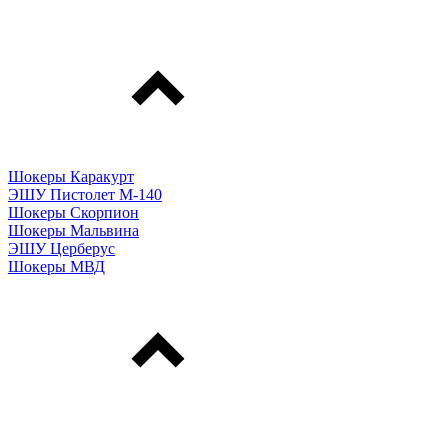
Шокеры Каракурт
ЭШУ Пистолет М-140
Шокеры Скорпион
Шокеры Мальвина
ЭШУ Церберус
Шокеры МВД