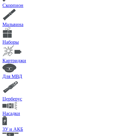
Скорпион
Мальвина
Наборы
Картриджи
Для МВД
Церберус
Насадки
ЗУ и АКБ