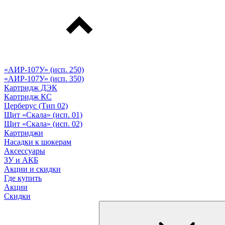
«АИР-107У» (исп. 250)
«АИР-107У» (исп. 350)
Картридж ДЭК
Картридж КС
Церберус (Тип 02)
Щит «Скала» (исп. 01)
Щит «Скала» (исп. 02)
Картриджи
Насадки к шокерам
Аксессуары
ЗУ и АКБ
Акции и скидки
Где купить
Акции
Скидки