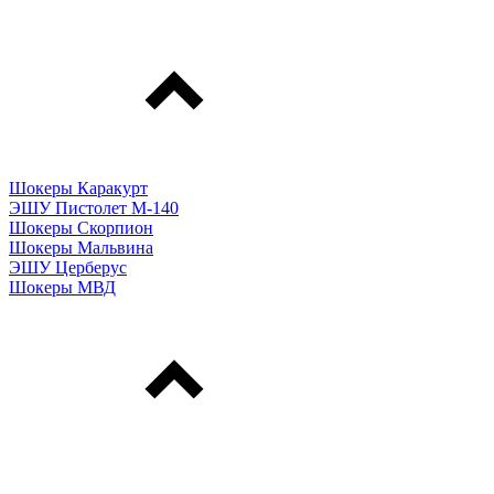
Шокеры Каракурт
ЭШУ Пистолет М-140
Шокеры Скорпион
Шокеры Мальвина
ЭШУ Церберус
Шокеры МВД