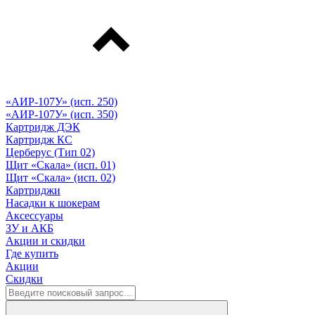
«АИР-107У» (исп. 250)
«АИР-107У» (исп. 350)
Картридж ДЭК
Картридж КС
Церберус (Тип 02)
Щит «Скала» (исп. 01)
Щит «Скала» (исп. 02)
Картриджи
Насадки к шокерам
Аксессуары
ЗУ и АКБ
Акции и скидки
Где купить
Акции
Скидки