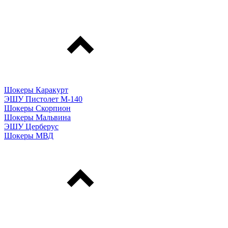
Шокеры Каракурт
ЭШУ Пистолет М-140
Шокеры Скорпион
Шокеры Мальвина
ЭШУ Церберус
Шокеры МВД