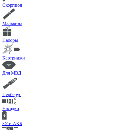
Скорпион
Мальвина
Наборы
Картриджи
Для МВД
Церберус
Насадки
ЗУ и АКБ