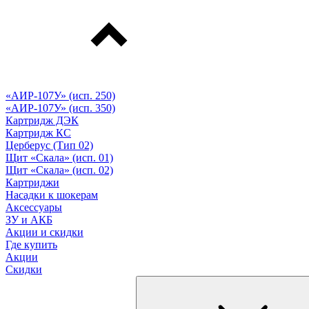
«АИР-107У» (исп. 250)
«АИР-107У» (исп. 350)
Картридж ДЭК
Картридж КС
Церберус (Тип 02)
Щит «Скала» (исп. 01)
Щит «Скала» (исп. 02)
Картриджи
Насадки к шокерам
Аксессуары
ЗУ и АКБ
Акции и скидки
Где купить
Акции
Скидки