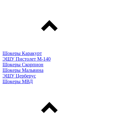
Шокеры Каракурт
ЭШУ Пистолет М-140
Шокеры Скорпион
Шокеры Мальвина
ЭШУ Церберус
Шокеры МВД