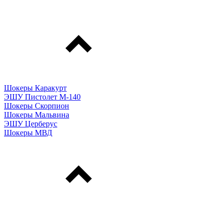
Шокеры Каракурт
ЭШУ Пистолет М-140
Шокеры Скорпион
Шокеры Мальвина
ЭШУ Церберус
Шокеры МВД