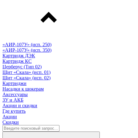
«АИР-107У» (исп. 250)
«АИР-107У» (исп. 350)
Картридж ДЭК
Картридж КС
Церберус (Тип 02)
Щит «Скала» (исп. 01)
Щит «Скала» (исп. 02)
Картриджи
Насадки к шокерам
Аксессуары
ЗУ и АКБ
Акции и скидки
Где купить
Акции
Скидки