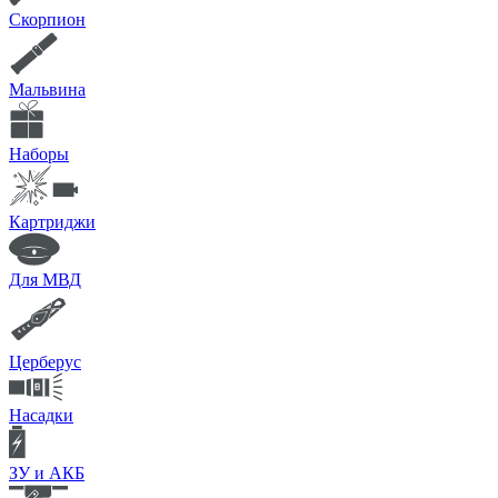
Скорпион
Мальвина
Наборы
Картриджи
Для МВД
Церберус
Насадки
ЗУ и АКБ