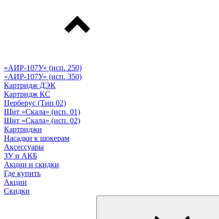
«АИР-107У» (исп. 250)
«АИР-107У» (исп. 350)
Картридж ДЭК
Картридж КС
Церберус (Тип 02)
Щит «Скала» (исп. 01)
Щит «Скала» (исп. 02)
Картриджи
Насадки к шокерам
Аксессуары
ЗУ и АКБ
Акции и скидки
Где купить
Акции
Скидки