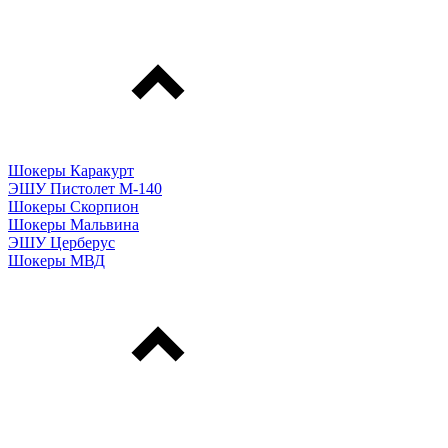
Шокеры Каракурт
ЭШУ Пистолет М-140
Шокеры Скорпион
Шокеры Мальвина
ЭШУ Церберус
Шокеры МВД