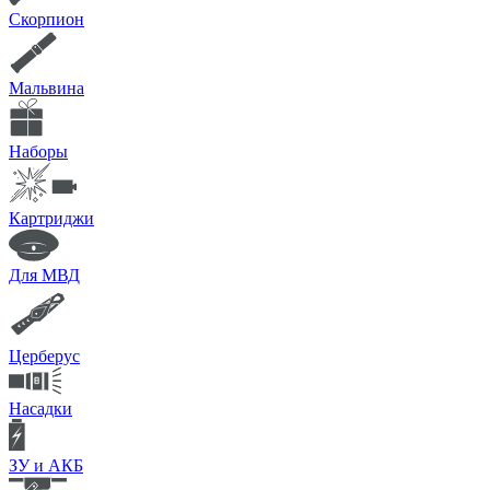
Скорпион
Мальвина
Наборы
Картриджи
Для МВД
Церберус
Насадки
ЗУ и АКБ