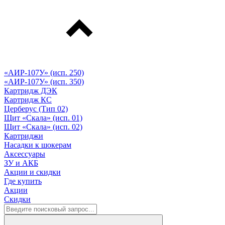
«АИР-107У» (исп. 250)
«АИР-107У» (исп. 350)
Картридж ДЭК
Картридж КС
Церберус (Тип 02)
Щит «Скала» (исп. 01)
Щит «Скала» (исп. 02)
Картриджи
Насадки к шокерам
Аксессуары
ЗУ и АКБ
Акции и скидки
Где купить
Акции
Скидки