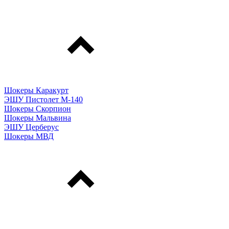
Шокеры Каракурт
ЭШУ Пистолет М-140
Шокеры Скорпион
Шокеры Мальвина
ЭШУ Церберус
Шокеры МВД