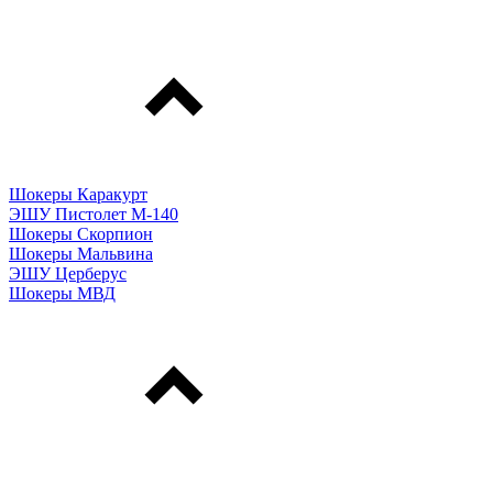
Шокеры Каракурт
ЭШУ Пистолет М-140
Шокеры Скорпион
Шокеры Мальвина
ЭШУ Церберус
Шокеры МВД