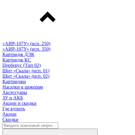
«АИР-107У» (исп. 250)
«АИР-107У» (исп. 350)
Картридж ДЭК
Картридж КС
Церберус (Тип 02)
Щит «Скала» (исп. 01)
Щит «Скала» (исп. 02)
Картриджи
Насадки к шокерам
Аксессуары
ЗУ и АКБ
Акции и скидки
Где купить
Акции
Скидки