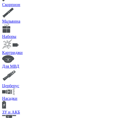
Скорпион
Мальвина
Наборы
Картриджи
Для МВД
Церберус
Насадки
ЗУ и АКБ