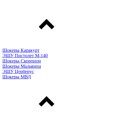
Шокеры Каракурт
ЭШУ Пистолет М-140
Шокеры Скорпион
Шокеры Мальвина
ЭШУ Церберус
Шокеры МВД