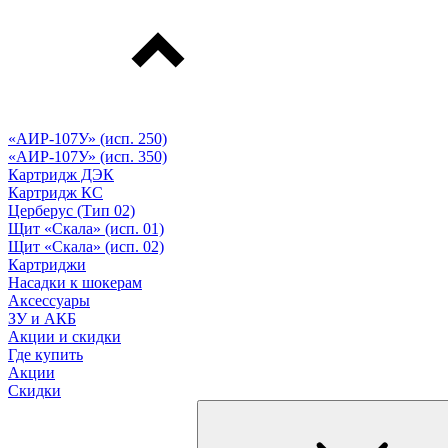
«АИР-107У» (исп. 250)
«АИР-107У» (исп. 350)
Картридж ДЭК
Картридж КС
Церберус (Тип 02)
Щит «Скала» (исп. 01)
Щит «Скала» (исп. 02)
Картриджи
Насадки к шокерам
Аксессуары
ЗУ и АКБ
Акции и скидки
Где купить
Акции
Скидки