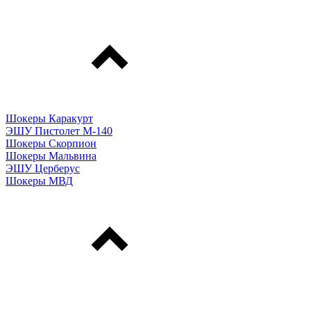
Шокеры Каракурт
ЭШУ Пистолет М-140
Шокеры Скорпион
Шокеры Мальвина
ЭШУ Церберус
Шокеры МВД