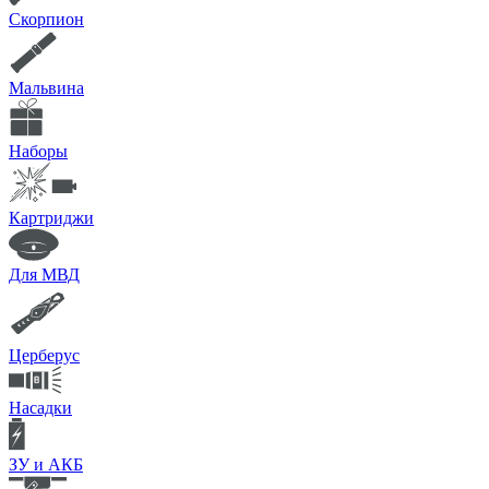
Скорпион
Мальвина
Наборы
Картриджи
Для МВД
Церберус
Насадки
ЗУ и АКБ