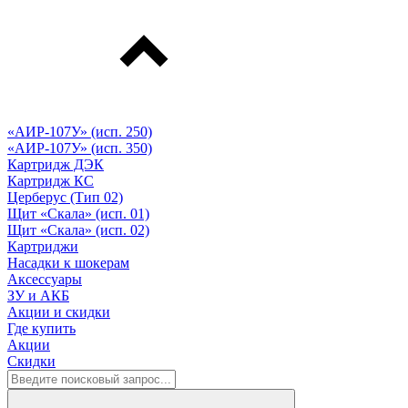
«АИР-107У» (исп. 250)
«АИР-107У» (исп. 350)
Картридж ДЭК
Картридж КС
Церберус (Тип 02)
Щит «Скала» (исп. 01)
Щит «Скала» (исп. 02)
Картриджи
Насадки к шокерам
Аксессуары
ЗУ и АКБ
Акции и скидки
Где купить
Акции
Скидки