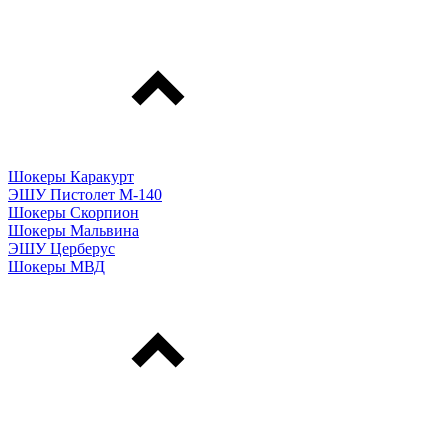
Шокеры Каракурт
ЭШУ Пистолет М-140
Шокеры Скорпион
Шокеры Мальвина
ЭШУ Церберус
Шокеры МВД