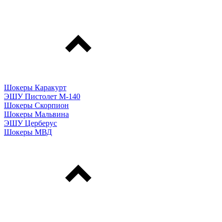
Шокеры Каракурт
ЭШУ Пистолет М-140
Шокеры Скорпион
Шокеры Мальвина
ЭШУ Церберус
Шокеры МВД