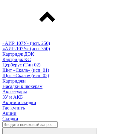
«АИР-107У» (исп. 250)
«АИР-107У» (исп. 350)
Картридж ДЭК
Картридж КС
Церберус (Тип 02)
Щит «Скала» (исп. 01)
Щит «Скала» (исп. 02)
Картриджи
Насадки к шокерам
Аксессуары
ЗУ и АКБ
Акции и скидки
Где купить
Акции
Скидки