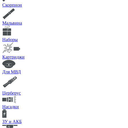
Скорпион
Мальвина
Наборы
Картриджи
Для МВД
Церберус
Насадки
ЗУ и АКБ