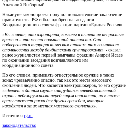
Анатолий Выборный.
Накануне законопроект получил положительное заключение
правительства РФ и был одобрен на заседании
Координационного совета фракции партии
«
Единая Россия
»
.
«
Вы знаете, что аэропорты, вокзалы в нынешние непростые
времена - это места повышенной опасности. Они
подвергаются террористическим атакам, там возникают
столкновения между бандитскими группировками
»
, -
сказал
ранее журналистам первый замглавы фракции Андрей Исаев
по окончании заседания возглавляемого им
координационного совета.
По его словам, применять огнестрельное оружие в таких
зонах чрезвычайно опасно, так как это места массового
скопления людей. Что касается электрошокеров, то это оружие
«
сделает в данном случае сотрудников вневедомственной
охраны небезоружными перед лицом опасности, но в тоже
время снижает риски для других граждан, которые
находятся в этих местах массового скопления
»
.
Источник:
rg.ru
законодательство