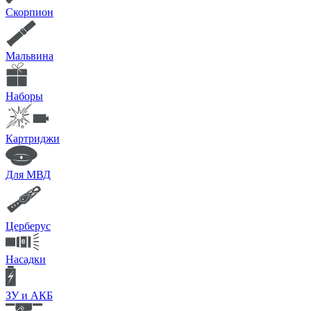
Скорпион
Мальвина
Наборы
Картриджи
Для МВД
Церберус
Насадки
ЗУ и АКБ