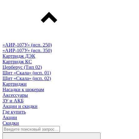
«АИР-107У» (исп. 250)
«АИР-107У» (исп. 350)
Картридж ДЭК
Картридж КС
Церберус (Тип 02)
Щит «Скала» (исп. 01)
Щит «Скала» (исп. 02)
Картриджи
Насадки к шокерам
Аксессуары
ЗУ и АКБ
Акции и скидки
Где купить
Акции
Скидки