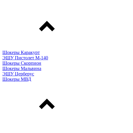
Шокеры Каракурт
ЭШУ Пистолет М-140
Шокеры Скорпион
Шокеры Мальвина
ЭШУ Церберус
Шокеры МВД