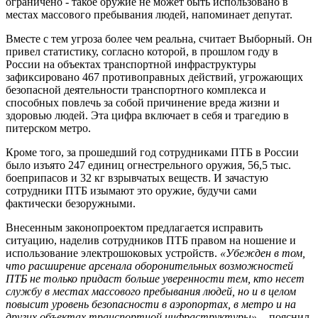
ограничено - такое оружие не может быть использовано в
местах массового пребывания людей, напоминает депутат.
Вместе с тем угроза более чем реальна, считает Выборный. Он
привел статистику, согласно которой, в прошлом году в
России на объектах транспортной инфраструктуры
зафиксировано 467 противоправных действий, угрожающих
безопасной деятельности транспортного комплекса и
способных повлечь за собой причинение вреда жизни и
здоровью людей. Эта цифра включает в себя и трагедию в
питерском метро.
Кроме того, за прошедший год сотрудниками ПТБ в России
было изъято 247 единиц огнестрельного оружия, 56,5 тыс.
боеприпасов и 32 кг взрывчатых веществ. И зачастую
сотрудники ПТБ изымают это оружие, будучи сами
фактически безоружными.
Внесенным законопроектом предлагается исправить
ситуацию, наделив сотрудников ПТБ правом на ношение и
использование электрошоковых устройств.
«Убежден в том,
что расширение арсенала оборонительных возможностей
ПТБ не только придаст больше уверенности тем, кто несет
службу в местах массового пребывания людей, но и в целом
повысит уровень безопасности в аэропортах, в метро и на
других объектах транспортной инфраструктуры»
, - пояснил