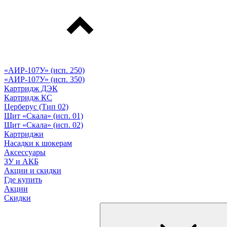
«АИР-107У» (исп. 250)
«АИР-107У» (исп. 350)
Картридж ДЭК
Картридж КС
Церберус (Тип 02)
Щит «Скала» (исп. 01)
Щит «Скала» (исп. 02)
Картриджи
Насадки к шокерам
Аксессуары
ЗУ и АКБ
Акции и скидки
Где купить
Акции
Скидки