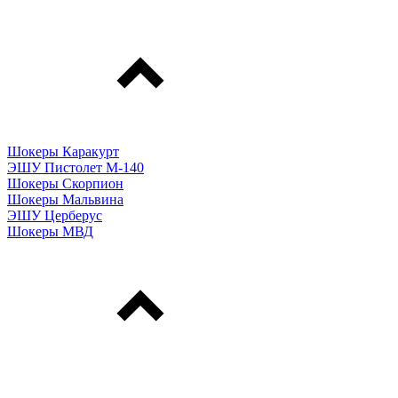
Шокеры Каракурт
ЭШУ Пистолет М-140
Шокеры Скорпион
Шокеры Мальвина
ЭШУ Церберус
Шокеры МВД