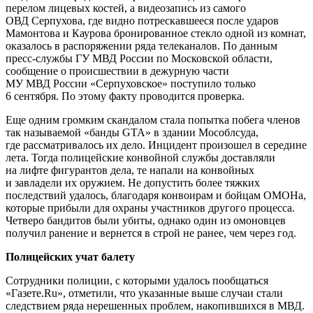
перелом лицевых костей, а видеозапись из самого
ОВД Серпухова, где видно потрескавшееся после ударов
Мамонтова и Каурова бронированное стекло одной из комнат,
оказалось в распоряжении ряда телеканалов. По данным
пресс-службы ГУ МВД России по Московской области,
сообщение о происшествии в дежурную части
МУ МВД России «Серпуховское» поступило только
6 сентября. По этому факту проводится проверка.
Еще одним громким скандалом стала попытка побега членов
так называемой «банды GTA» в здании Мособлсуда,
где рассматривалось их дело. Инцидент произошел в середине
лета. Тогда полицейские конвойной службы доставляли
на лифте фигурантов дела, те напали на конвойных
и завладели их оружием. Не допустить более тяжких
последствий удалось, благодаря конвоирам и бойцам ОМОНа,
которые прибыли для охраны участников другого процесса.
Четверо бандитов были убиты, однако один из омоновцев
получил ранение и вернется в строй не ранее, чем через год.
Полицейских учат балету
Сотрудники полиции, с которыми удалось пообщаться
«Газете.Ru», отметили, что указанные выше случаи стали
следствием ряда нерешенных проблем, накопившихся в МВД.