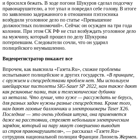
и бросился бежать. В ходе погони Шукуров сделал подсечку
правонарушителю, а тот упал и повредил себе голову. В итоге
по заявлению задержанного в отношении пэпээсника
возбудили уголовное дело по статье «Превышение
должностных полномочий». Сейчас он осужден на три года
колонии. При этом СК РФ не стал возбуждать уголовное дело
на мужчину, который прошел по делу Шукурова
потерпевшим. Следователи сочли, что он ударил
полицейского неумышленно.
Видеорегистратор покажет все
Впрочем, как выяснила «Газета.Ru», схожие проблемы
испытывают полицейские и других государств. «
В принципе,
с оружием и спецсредствами проблем нет. Мы используем
швейцарские пистолеты SIG-Sauer SP 2022, нам также дают
как резиновые палки, так и телескопические дубинки
из металла. Что лучше, что хуже — рассуждать не берусь,
для разных задач нужны разные спецсредства. Кроме того,
нам дают газовые баллончики и электрошокеры Taser X26.
Последние — это очень удобная штука, она применяется
даже на расстоянии, стреляет небольшим электрическим
зарядом, который на пару минут совершенно выводит
из строя правонарушителя
», — рассказал «Газете.Ru»
сотрудник национальной полиции Франции Лионель Жермен.