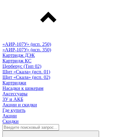
«АИР-107У» (исп. 250)
«АИР-107У» (исп. 350)
Картридж ДЭК
Картридж КС
Церберус (Тип 02)
Щит «Скала» (исп. 01)
Щит «Скала» (исп. 02)
Картриджи
Насадки к шокерам
Аксессуары
ЗУ и АКБ
Акции и скидки
Где купить
Акции
Скидки