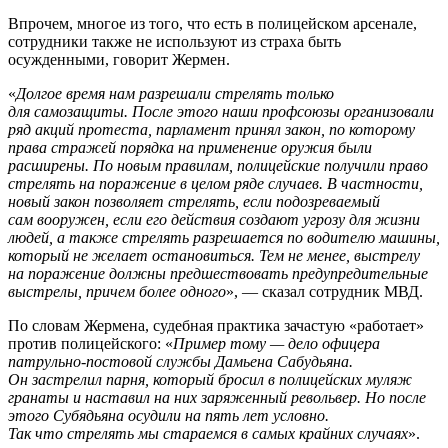
Впрочем, многое из того, что есть в полицейском арсенале,
сотрудники также не используют из страха быть
осужденными, говорит Жермен.
«
Долгое время нам разрешали стрелять только
для самозащиты. После этого наши профсоюзы организовали
ряд акций протеста, парламент принял закон, по которому
права стражей порядка на применение оружия были
расширены.
По новым правилам, полицейские получили право
стрелять на поражение в целом ряде случаев. В частности,
новый закон позволяет стрелять, если подозреваемый
сам вооружен, если его действия создают угрозу для жизни
людей, а также стрелять разрешается по водителю машины,
который не желает остановиться. Тем не менее, выстрелу
на поражение должны предшествовать предупредительные
выстрелы, причем более одного
», — сказал сотрудник МВД.
По словам Жермена, судебная практика зачастую «работает»
против полицейского: «
Пример тому — дело офицера
патрульно-постовой службы Дамьена Сабудьяна.
Он застрелил парня, который бросил в полицейских муляж
гранаты и наставил на них заряженный револьвер. Но после
этого Субядьяна осудили на пять лет условно.
Так что стрелять мы стараемся в самых крайних случаях
».