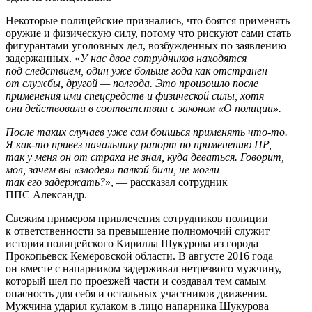
Некоторые полицейские признались, что боятся применять
оружие и физическую силу, потому что рискуют сами стать
фигурантами уголовных дел, возбужденных по заявлению
задержанных. «
У нас двое сотрудников находятся
под следствием, один уже больше года как отстранен
от службы, другой — полгода. Это произошло после
применения ими спецсредств и физической силы, хотя
они действовали в соответствии с законом «О полиции».
После таких случаев уже сам боишься применять что-то.
Я как-то привез начальнику рапорт по применению ПР,
так у меня он от страха не знал, куда деваться. Говорит,
мол, зачем вы «злодея» палкой били, не могли
так его задержать?
», — рассказал сотрудник
ППС Александр.
Свежим примером привлечения сотрудников полиции
к ответственности за превышение полномочий служит
история полицейского Кирилла Шукурова из города
Прокопьевск Кемеровской области. В августе 2016 года
он вместе с напарником задерживал нетрезвого мужчину,
который шел по проезжей части и создавал тем самым
опасность для себя и остальных участников движения.
Мужчина ударил кулаком в лицо напарника Шукурова