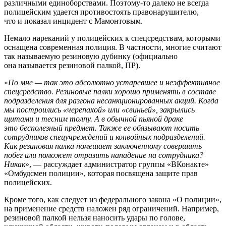
различными единоборствами. Поэтому-то далеко не всегда
полицейским удается противостоять правонарушителю,
что и показал инцидент с Мамонтовым.
Немало нареканий у полицейских к спецсредствам, которыми
оснащена современная полиция. В частности, многие считают
так называемую резиновую дубинку (официально
она называется резиновой палкой, ПР).
«
По мне — так это абсолютно устаревшее и неэффективное
спецсредство.
Резиновые палки хорошо применять в составе
подразделения для разгона несанкционированных акций. Когда
мы построились «черепахой» или «свиньей», закрылись
щитами и тесним толпу. А в обычной пьяной драке
это бесполезный предмет.
Также ее обязывают носить
сотрудников спецучреждений и конвойных подразделений.
Как резиновая палка помешает заключенному совершить
побег или поможет отразить нападение на сотрудника?
Никак
», — рассуждает администратор группы «ВКонакте»
«Омбудсмен полиции», которая посвящена защите прав
полицейских.
Кроме того, как следует из федерального закона «О полиции»,
на применение средств наложен ряд ограничений. Например,
резиновой палкой нельзя наносить удары по голове,