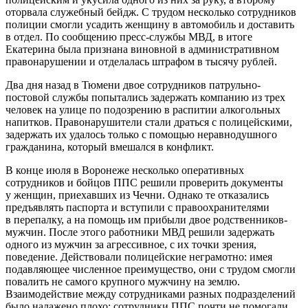
оторвала служебный бейдж. С трудом несколько сотрудников
полиции смогли усадить женщину в автомобиль и доставить
в отдел. По сообщению пресс-службы МВД, в итоге
Екатерина была признана виновной в административном
правонарушении и отделалась штрафом в тысячу рублей.
Два дня назад в Тюмени двое сотрудников патрульно-
постовой службы попытались задержать компанию из трех
человек на улице по подозрению в распитии алкогольных
напитков. Правонарушители стали драться с полицейскими,
задержать их удалось только с помощью неравнодушного
гражданина, который вмешался в конфликт.
В конце июля в Воронеже несколько оперативных
сотрудников и бойцов ППС решили проверить документы
у женщин, приехавших из Чечни. Однако те отказались
предъявлять паспорта и вступили с правоохранителями
в перепалку, а на помощь им прибыли двое родственников-
мужчин. После этого работники МВД решили задержать
одного из мужчин за агрессивное, с их точки зрения,
поведение. Действовали полицейские неграмотно: имея
подавляющее численное преимущество, они с трудом смогли
повалить не самого крупного мужчину на землю.
Взаимодействие между сотрудниками разных подразделений
было налажено плохо: сотрудники ППС почти не помогали