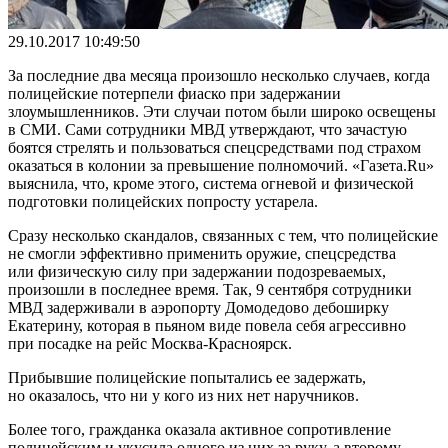
29.10.2017 10:49:50
За последние два месяца произошло несколько случаев, когда
полицейские потерпели фиаско при задержании
злоумышленников. Эти случаи потом были широко освещены
в СМИ. Сами сотрудники МВД утверждают, что зачастую
боятся стрелять и пользоваться спецсредствами под страхом
оказаться в колонии за превышение полномочий. «Газета.Ru»
выяснила, что, кроме этого, система огневой и физической
подготовки полицейских попросту устарела.
Сразу несколько скандалов, связанных с тем, что полицейские
не смогли эффективно применить оружие, спецсредства
или физическую силу при задержании подозреваемых,
произошли в последнее время. Так, 9 сентября сотрудники
МВД задерживали в аэропорту Домодедово дебоширку
Екатерину, которая в пьяном виде повела себя агрессивно
при посадке на рейс Москва-Красноярск.
Прибывшие полицейские попытались ее задержать,
но оказалось, что ни у кого из них нет наручников.
Более того, гражданка оказала активное сопротивление
полицейским и укусила одного из них за руку, а второму