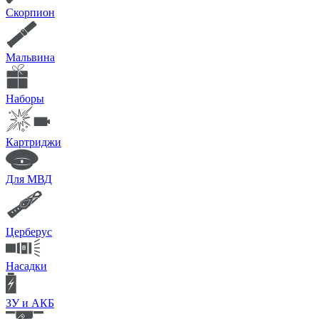
Скорпион
Мальвина
Наборы
Картриджи
Для МВД
Церберус
Насадки
ЗУ и АКБ