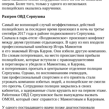
операм. Более того, только у одного из нескольких
полицейских оказались наручники.
Разгром ОВД Серпухова
Самый же вопиющий случай неэффективных действий
полицейских за последнее время произошел в ночь на третье
сентября 2017 года в районе подмосковного Серпухова.
Сначала в парк-отеле «Воздвиженское» произошел конфликт
между двумя группами отдыхающих. В одну из них входили
профессиональный кикбоксер Игорь Мамонтов
и его знакомый Игорь Кауров. Они избили другую компанию.
По словам потерпевших, на место происшествия прибыли
полицейские, которые вступили с правонарушителями
в переговоры и убедили и Мамонтова, и Каурова,
и потерпевших проехать в центральное отделение полиции
Серпухова. Однако, по воспоминаниям очевидцев,
там профессиональный спортсмен и его приятель стали
угрожать компании избитых людей, а полицейские не смогли
это пресечь. Сотрудники полиции закрылись в своих
кабинетах, а задержанные стали крушить все на первом этаже.
Работники ОВД Серпуховское были вынуждены вызвать
ОМОН, который смог справится с Мамонтовым и Кауровым.
У одного пострадавшего врачи позже диагностировали