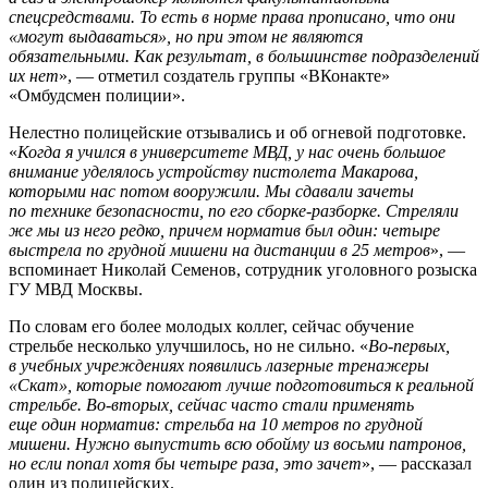
спецсредствами. То есть в норме права прописано, что они
«могут выдаваться», но при этом не являются
обязательными. Как результат, в большинстве подразделений
их нет
», — отметил создатель группы «ВКонакте»
«Омбудсмен полиции».
Нелестно полицейские отзывались и об огневой подготовке.
«
Когда я учился в университете МВД, у нас очень большое
внимание уделялось устройству пистолета Макарова,
которыми нас потом вооружили. Мы сдавали зачеты
по технике безопасности, по его сборке-разборке. Стреляли
же мы из него редко, причем норматив был один: четыре
выстрела по грудной мишени на дистанции в 25 метров
», —
вспоминает Николай Семенов, сотрудник уголовного розыска
ГУ МВД Москвы.
По словам его более молодых коллег, сейчас обучение
стрельбе несколько улучшилось, но не сильно. «
Во-первых,
в учебных учреждениях появились лазерные тренажеры
«Скат», которые помогают лучше подготовиться к реальной
стрельбе. Во-вторых, сейчас часто стали применять
еще один норматив: стрельба на 10 метров по грудной
мишени. Нужно выпустить всю обойму из восьми патронов,
но если попал хотя бы четыре раза, это зачет
», — рассказал
один из полицейских.