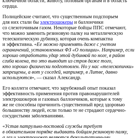
ключичной области, животу, половым органам и в область
сердца.
Полицейские считают, что существенным подспорьем
для них стали бы
электрошокеры
и баллончики
со слезоточивым газом. Некоторые бойцы ППС отмечают,
что можно заменить резиновую палку на металлическую
телескопическую дубинку, которая очень компактна
и эффективна. «
Ее можно применять даже с учетом
ограничений, установленных ФЗ «О полиции». Например, если
хорошо отработать удар этой дубинкой по ноге, в район
сгиба колена, то это выводит из строя даже того,
кто хорошо физически подготовлен. Но у нас «телескопички»
запрещены, а вот у соседей, например, в Литве, давно
используются
», — сказал Александр.
Его коллеги отмечают, что зарубежный опыт показал
эффективность применения против правонарушителей
электрошокеров и газовых баллончиков, которые к тому
же не способны причинить существенный вред здоровью
большинству людей, если только те не страдают сердечно-
сосудистыми заболеваниями.
«
Устав патрульно-постовой службы требует
в обязательном порядке выдавать бойцам резиновую палку,
а газ и электрошокер являются факультативными