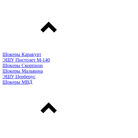
Шокеры Каракурт
ЭШУ Пистолет М-140
Шокеры Скорпион
Шокеры Мальвина
ЭШУ Церберус
Шокеры МВД