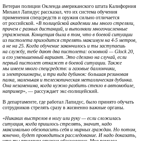
Ветеран полиции Окленда американского штата Калифорния
Михаил Лапидус рассказал, что их система обучения
применения спецсредств и оружия сильно отличается
от российской. «
В полицейской академии мы много стреляли,
причем с разных дистанций, и выполняли многочисленные
упражнения. Концепция была в том, что в боевой ситуации
из пистолета приходится стрелять максимум на 4-5 метров,
а не на 25. Когда обучение закончилось и ты заступаешь
на службу, тебе дают два пистолета: основной — Glock 20,
и его уменьшенный вариант. Это сделано на случай, если
первый пистолет откажет в боевой ситуации. Также
мы имеем много спецсредств: и газовые баллончики,
и электрошокеры, и три вида дубинок: большая резиновая
палка, маленькая и телескопическая металлическая дубинка.
Она незаменима, когда нужно разбить стекло в автомобиле,
например
», — рассуждает экс-полицейский.
В департаменте, где работал Лапидус, было принято обучать
сотрудников стрелять сразу в жизненно важные органы.
«
Никаких выстрелов в ногу или руку — если сложилась
ситуация, когда пришлось стрелять, значит, надо
максимально обезопасить себя и мирных граждан.
Но потом,
конечно, будет проводиться расследование. И надо доказать,
что ты применял оружие обоснованно. Мне помогал