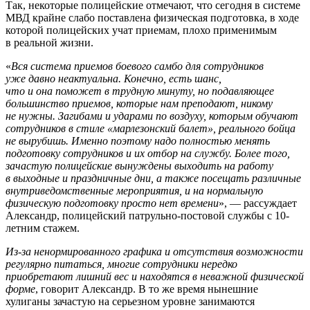
Так, некоторые полицейские отмечают, что сегодня в системе
МВД крайне слабо поставлена физическая подготовка, в ходе
которой полицейских учат приемам, плохо применимым
в реальной жизни.
«
Вся система приемов боевого самбо для сотрудников
уже давно неактуальна. Конечно, есть шанс,
что и она поможет в трудную минуту, но подавляющее
большинство приемов, которые нам преподают, никому
не нужны.
Загибами и ударами по воздуху, которым обучают
сотрудников в стиле «марлезонский балет», реального бойца
не вырубишь.
Именно поэтому надо полностью менять
подготовку сотрудников и их отбор на службу. Более того,
зачастую полицейские вынуждены выходить на работу
в выходные и праздничные дни, а также посещать различные
внутриведомственные мероприятия, и на нормальную
физическую подготовку просто нет времени
», — рассуждает
Александр, полицейский патрульно-постовой службы с 10-
летним стажем.
Из-за ненормированного графика и отсутствия возможности
регулярно питаться, многие сотрудники нередко
приобретают лишний вес и находятся в неважной физической
форме
, говорит Александр. В то же время нынешние
хулиганы зачастую на серьезном уровне занимаются