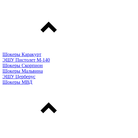
Шокеры Каракурт
ЭШУ Пистолет М-140
Шокеры Скорпион
Шокеры Мальвина
ЭШУ Церберус
Шокеры МВД