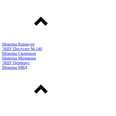
Шокеры Каракурт
ЭШУ Пистолет М-140
Шокеры Скорпион
Шокеры Мальвина
ЭШУ Церберус
Шокеры МВД