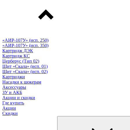
«АИР-107У» (исп. 250)
«АИР-107У» (исп. 350)
Картридж ДЭК
Картридж КС
Церберус (Тип 02)
Щит «Скала» (исп. 01)
Щит «Скала» (исп. 02)
Картриджи
Насадки к шокерам
Аксессуары
ЗУ и АКБ
Акции и скидки
Где купить
Акции
Скидки