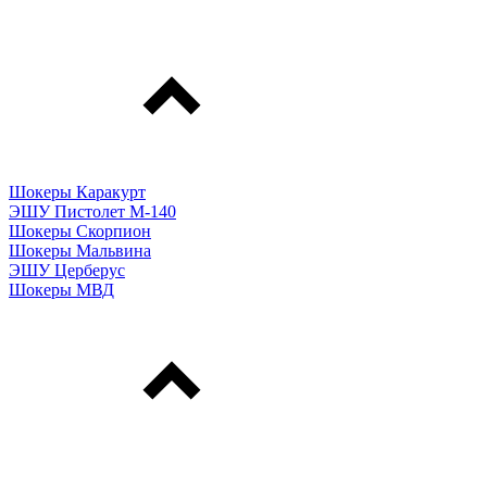
Шокеры Каракурт
ЭШУ Пистолет М-140
Шокеры Скорпион
Шокеры Мальвина
ЭШУ Церберус
Шокеры МВД