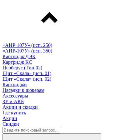
«АИР-107У» (исп. 250)
«АИР-107У» (исп. 350)
Картридж ДЭК
Картридж КС
Церберус (Тип 02)
Щит «Скала» (исп. 01)
Щит «Скала» (исп. 02)
Картриджи
Насадки к шокерам
Аксессуары
ЗУ и АКБ
Акции и скидки
Где купить
Акции
Скидки