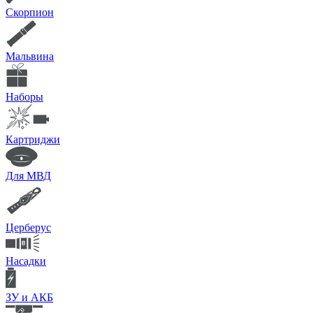
Скорпион
Мальвина
Наборы
Картриджи
Для МВД
Церберус
Насадки
ЗУ и АКБ