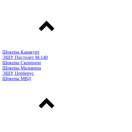
Шокеры Каракурт
ЭШУ Пистолет М-140
Шокеры Скорпион
Шокеры Мальвина
ЭШУ Церберус
Шокеры МВД