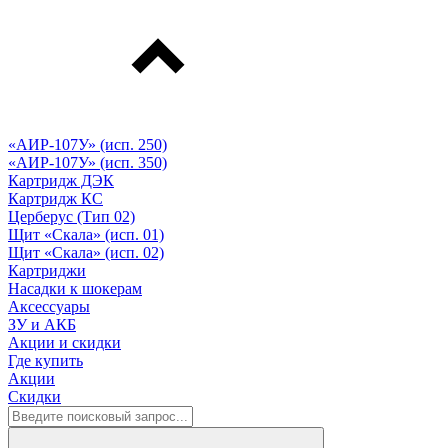
«АИР-107У» (исп. 250)
«АИР-107У» (исп. 350)
Картридж ДЭК
Картридж КС
Церберус (Тип 02)
Щит «Скала» (исп. 01)
Щит «Скала» (исп. 02)
Картриджи
Насадки к шокерам
Аксессуары
ЗУ и АКБ
Акции и скидки
Где купить
Акции
Скидки