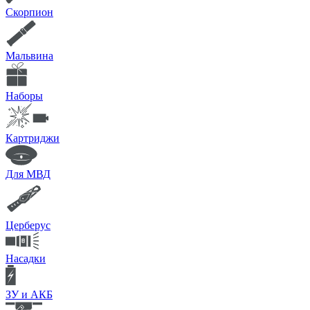
Скорпион
Мальвина
Наборы
Картриджи
Для МВД
Церберус
Насадки
ЗУ и АКБ