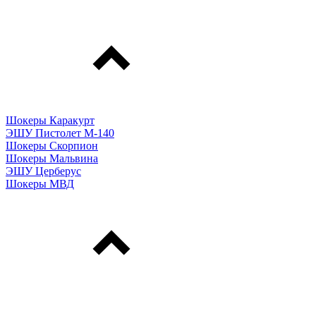
Шокеры Каракурт
ЭШУ Пистолет М-140
Шокеры Скорпион
Шокеры Мальвина
ЭШУ Церберус
Шокеры МВД