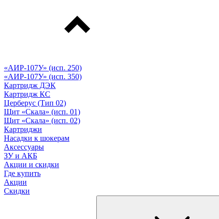
«АИР-107У» (исп. 250)
«АИР-107У» (исп. 350)
Картридж ДЭК
Картридж КС
Церберус (Тип 02)
Щит «Скала» (исп. 01)
Щит «Скала» (исп. 02)
Картриджи
Насадки к шокерам
Аксессуары
ЗУ и АКБ
Акции и скидки
Где купить
Акции
Скидки